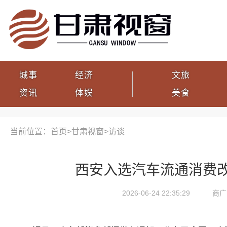
城事
经济
文旅
资讯
体娱
美食
当前位置：首页>
甘肃视窗
>
访谈
西安入选汽车流通消费
2026-06-24 22:35:29
商广