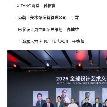
·XITANG喜堂—
孙信喜
·
迈勒士美术馆运营管理公司—
丁霖
· 巴黎设计周中国馆总策划—
高健维
· 上海嘉禾拍卖-现当代艺术部—
于筱薇