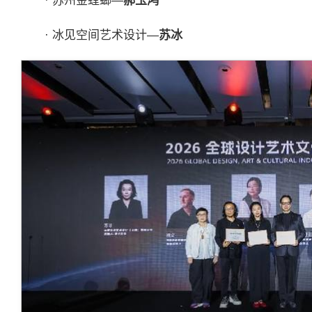
· 苏州金螳螂—
郝玉鸿
· 冰见空间艺术设计—
苏冰