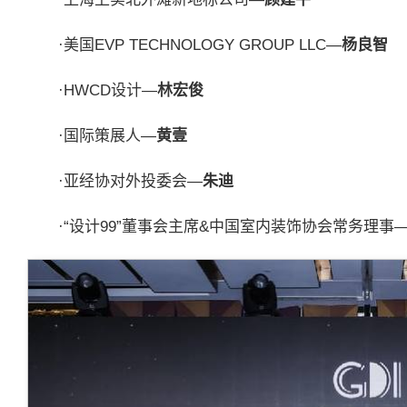
·美国EVP TECHNOLOGY GROUP LLC—
杨良智
·HWCD设计—
林宏俊
·国际策展人—
黄壹
·亚经协对外投委会—
朱迪
·“设计99”董事会主席&中国室内装饰协会常务理事