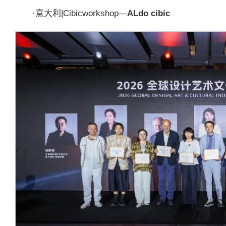
·意大利|Cibicworkshop—
ALdo cibic