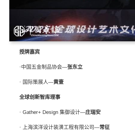
授牌嘉宾
·中国五金制品协会—
张东立
· 国际策展人—
黄壹
全球创新智库理事
· Gather+ Design 集御设计—
庄瑞安
· 上海滨洋设计装潢工程有限公司—
常征