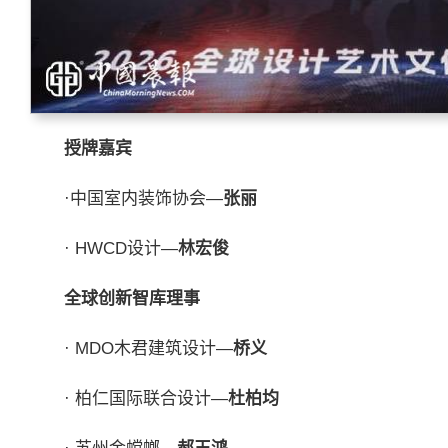
授牌嘉宾
·中国室内装饰协会—
张丽
· HWCD设计—
林宏俊
全球创新智库理事
· MDO木君建筑设计—
桥义
· 柏仁国际联合设计—
杜柏均