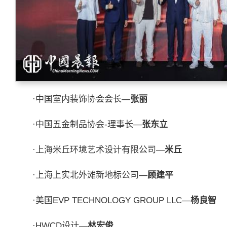
·中国室内装饰协会会长—
张丽
·中国五金制品协会-理事长—
张东立
·上海米丘环境艺术设计有限公司—
米丘
·上海上实北外滩新地标公司—
顾建平
·美国EVP TECHNOLOGY GROUP LLC—
杨良智
·HWCD设计—
林宏俊