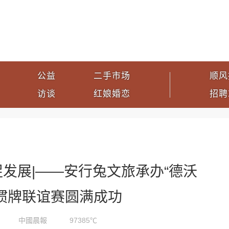
公益
二手市场
顺风
访谈
红娘婚恋
招聘
发展|——安行兔文旅承办“德沃
掼牌联谊赛圆满成功
中國晨報
97385℃