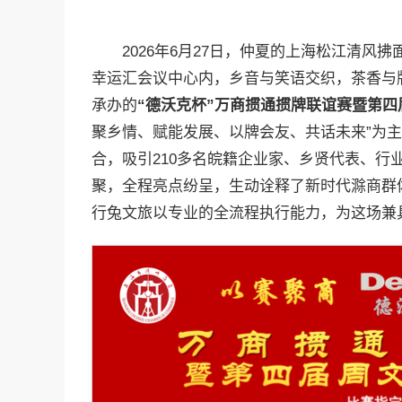
2026年6月27日，仲夏的上海松江清风
幸运汇会议中心内，乡音与笑语交织，茶香与
承办的
“德沃克杯”万商掼通掼牌联谊赛
暨第四
聚乡情、赋能发展、以牌会友、共话未来”为
合，吸引210多名皖籍企业家、乡贤代表、行
聚，全程亮点纷呈，生动诠释了新时代滁商群
行兔文旅以专业的全流程执行能力，为这场兼