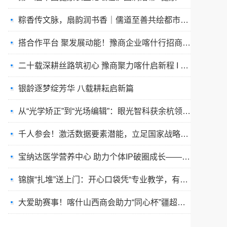
搭合作平台 聚发展动能！豫商企业喀什行招商洽谈活动成功举办
二十载深耕丝路筑初心 豫商聚力喀什启新程 I 喀什河南商会举办二十周年庆典文艺晚会
银龄逐梦绽芳华 八载耕耘启新篇
从“光学矫正”到“光场编辑”：眼光智科获余杭领军人才项目加持，重塑视觉健康产业逻辑
千人参会！激活数据要素潜能，立足国家战略推进数实融合｜数据要素价值化与产业创新大会成功举办
宝纳达医学营养中心 助力个体IP破圈成长—— “真人矩阵互助成军沙龙·上海站”引爆流量新思路
锦旗“扎堆”送上门：开心口袋凭“专业教学，有爱陪伴”赢家长口碑
大爱助赛事！喀什山西商会助力“同心杯”疆超联赛精彩开赛
非遗与经济发展分享交流会暨沪滇协作30周年主题活动在沪举行
非遗与经济发展分享交流会暨沪滇协作30周年主题活动在沪举行