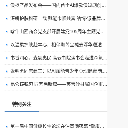
漫枢产品发布会——国内首个AI爆款漫短剧创作平台发布
深耕护肤科研十载 赋能巾帼共富 纳博·漾品牌峰会在杭州举办 开辟国货美妆公益发展新路径
喀什山西商会党支部开展建党105周年主题党日活动
以温柔护肤赴本心，相伴珈芮宝褪去浮华邂逅纯粹真我
书香润心，森氧惠民 高云书院读书会走进森氧优选
张明勇同志建言：以AI赋能青少年心理健康 筑牢人口高质量发展底座
传承中医国粹 妙愈偏瘫顽疾I 喀什市团结医院中医馆助偏瘫患者重获行走能力
昆仑铸锐刃 匠艺启新篇——英吉沙县属国企重磅推出凯锐者·昆仑初鉴非遗厨刀七件套
当“光场”成为解决方案：一位跨学科实践者重写的视觉健康底层逻辑
喀什石榴花开公益团队携手爱心企业慰问喀什地区体育运动学校篮球队运动健儿
特别关注
第一届中国健康长生论坛在沪圆满落幕 “健康百岁计划”正式启动
粽香传文脉，扇韵润书香｜儒道至善共绘都市富苑美好家风画卷