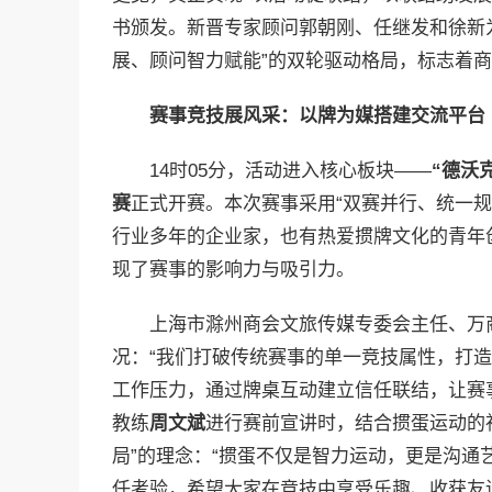
书颁发。新晋专家顾问郭朝刚、任继发和徐新
展、顾问智力赋能”的双轮驱动格局，标志着
赛事竞技展风采：以牌为媒搭建交流平台
14时05分，活动进入核心板块——
“德沃
赛
正式开赛。本次赛事采用“双赛并行、统一规
行业多年的企业家，也有热爱掼牌文化的青年
现了赛事的影响力与吸引力。
上海市滁州商会文旅传媒专委会主任、万
况：“我们打破传统赛事的单一竞技属性，打造
工作压力，通过牌桌互动建立信任联结，让赛事
教练
周文斌
进行赛前宣讲时，结合掼蛋运动的
局”的理念：“掼蛋不仅是智力运动，更是沟
任考验，希望大家在竞技中享受乐趣、收获友