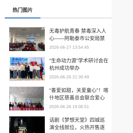
热门图片
2026数据资产赋能实体产业高质量发展峰会暨焕生活热娜思数据产业生态台启动仪式在杭州举行
探索产业协同新模式 钱塘春晖学社走访全景健康 共话 OPC 集群共生共创发展
无毒护航青春 禁毒深入人
心——阿勒泰市公安局禁
老品牌重焕生机 探索食养新路径 华友汇走访存德春共话产业高质量发展
毒大队开展“6·26”国际禁毒
2026-06-27 13:54:45
践诺笃行聚合力 锚定目标启新程 I喀什世平农业集团六月目标启动会落幕
日主题宣传教育活动
“生命动力源”学术研讨会在
华友会 “亮眼科技行” 探讨云连锁与 AI 流量新密码
杭州成功举办
2026-06-26 21:30:49
“善爱如甜，关爱童心”！喀
什地区慈善总会联合爱心
单位赴疏附县儿童福利院
2026-06-26 19:06:51
开展公益捐赠活动
话剧《梦想天堂》四城巡
演全线就位，火热开售逐