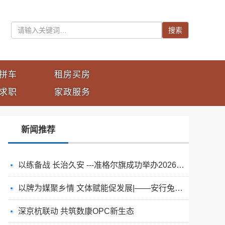
搜索
拼车
租房买房
求职
家政服务
新闻推荐
以练备战 长治久安 ---准格尔旗成功举办2026年度煤矿瓦斯爆炸事故专项应急预案演练
以牌为媒聚乡情 文体赋能促发展|——安行兔文旅承办“德沃克杯”万商掼通掼牌联谊赛圆满成功
深京杭联动 共筑数康OPC新生态