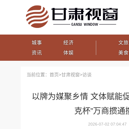
城事
经济
文旅
资讯
体娱
美食
当前位置：首页>
甘肃视窗
>
访谈
以牌为媒聚乡情 文体赋能促
克杯”万商掼通
2026-07-02 07:04:47