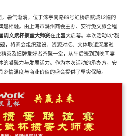
拂面，暑气渐消。位于涞亭南路89号虹桥启赋城12幢的
牌趣相融。由上海市滁州商会主办、安行兔文旅全程
届周文斌杯掼蛋大师赛
在此盛大启幕。本次活动以“凝
主题，将商会组织建设、资源对接、文体联谊深度融
业精英及掼牌爱好者齐聚一堂，从午后签到到晚间宴
体的凝聚力与发展活力。作为本次活动的承办方，安
具乡情温度与商业价值的盛会提供了坚实保障。