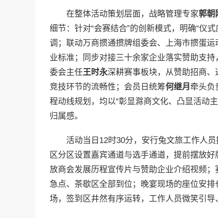
在整体活动策划层面，战略管理专家
郭朝
细节：针对“会赛结合”的创新模式，明确“仪
调；联动万商掼通掼牌组委会、上海市掼蛋运
业标准；同步对接三十余家企业落实赞助支持
委会主任
王时永
深耕赛事板块，从赞助招商、
竞技环节的流畅性；会员日统筹
何继月
牵头负
程动线规划，均以“彰显滁商文化、凸显活动
归属感。
活动当日12时30分，安行兔文旅工作人
区分区设置嘉宾通道与选手通道，提前摆放好
放商会发展历程宣传片与赞助企业介绍视频；
急点、茶歇区全部到位；晚宴现场的座位安排也
场，签到区井然有序运转，工作人员微笑引导