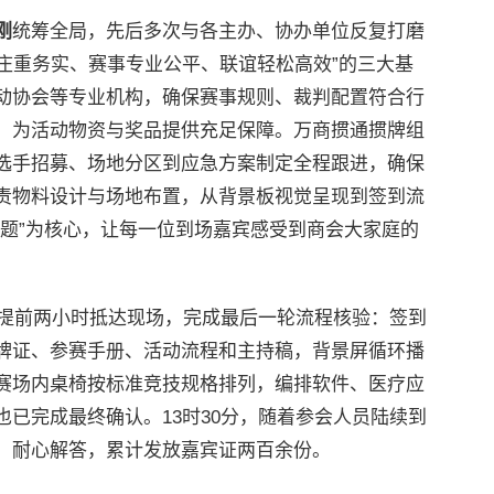
刚
统筹全局，先后多次与各主办、协办单位反复打磨
式庄重务实、赛事专业公平、联谊轻松高效”的三大基
动协会等专业机构，确保赛事规则、裁判配置符合行
，为活动物资与奖品提供充足保障。万商掼通掼牌组
选手招募、场地分区到应急方案制定全程跟进，确保
责物料设计与场地布置，从背景板视觉呈现到签到流
主题”为核心，让每一位到场嘉宾感受到商会大家庭的
员提前两小时抵达现场，完成最后一轮流程核验：签到
牌证、参赛手册、活动流程和主持稿，背景屏循环播
赛场内桌椅按标准竞技规格排列，编排软件、医疗应
已完成最终确认。13时30分，随着参会人员陆续到
、耐心解答，累计发放嘉宾证两百余份。