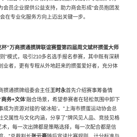
为会员企业提供公益支持，助力商会形成“会员抱团发
商会在专业化服务方向上迈出关键一步。
克杯”万商掼通掼牌联谊赛
暨
第四届周文斌杯掼蛋大师
则”模式，吸引210多名选手报名参赛，其中既有深耕
创业者，更有专程从外地赶来的掼蛋爱好者，充分体
商掼通掼牌组委会主任
王时永
首先介绍赛事筹备情
‘
商务+文体
’融合场景，希望参赛者在轻松氛围中卸下
成为资源对接的‘破冰船’。”上海市掼蛋运动协会总
社交属性与文化内涵，分享了“牌风见人品、竞技见格
通艺术，每一次出牌都是策略选择，每一次配合都是信
谊。”总裁判长
张云豪
随后宣读比赛规则、计分标准与