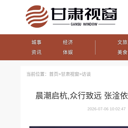
城事
经济
文旅
资讯
体娱
美食
当前位置：首页>
甘肃视窗
>
访谈
晨潮启杭,众行致远 张淦
2026-07-06 10:02:47