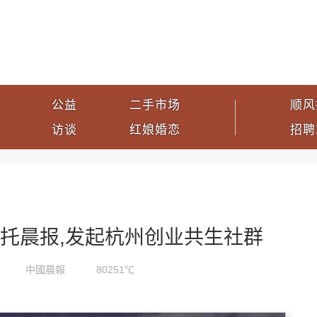
公益
二手市场
顺风
访谈
红娘婚恋
招聘
依托晨报,发起杭州创业共生社群
中國晨報
80251℃