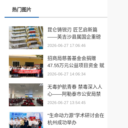
热门图片
非遗与经济发展分享交流会暨沪滇协作30周年主题活动在沪举行
2026数据资产赋能实体产业高质量发展峰会暨焕生活热娜思数据产业生态台启动仪式在杭州举行
昆仑铸锐刃 匠艺启新篇
——英吉沙县属国企重磅
探索产业协同新模式 钱塘春晖学社走访全景健康 共话 OPC 集群共生共创发展
推出凯锐者·昆仑初鉴非遗
2026-06-27 17:06:46
老品牌重焕生机 探索食养新路径 华友汇走访存德春共话产业高质量发展
厨刀七件套
招商局慈善基金会捐赠
47.55万元公益项目资金 赋
能喀什市艾格日亚村乡村
2026-06-27 14:06:34
文化振兴
无毒护航青春 禁毒深入人
心——阿勒泰市公安局禁
毒大队开展“6·26”国际禁毒
2026-06-27 13:54:45
日主题宣传教育活动
“生命动力源”学术研讨会在
杭州成功举办