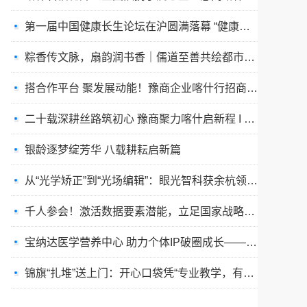
粽香传文脉，扇韵润书香｜儒道至善共绘都市富苑美好家风画卷
搭合作平台 聚发展动能！豫商企业喀什行招商洽谈活动成功举办
二十载深耕丝路筑初心 豫商聚力喀什启新程 I 喀什河南商会举办二十周年庆典文艺晚会
银龄逐梦绽芳华 八载耕耘启新篇
从“光学矫正”到“光场编辑”：眼光智科获余杭领军人才项目加持，重塑视觉健康产业逻辑
千人参会！激活数据要素潜能，立足国家战略推进数实融合｜数据要素价值化与产业创新大会成功举办
宝纳达医学营养中心 助力个体IP破圈成长—— “真人矩阵互助成军沙龙·上海站”引爆流量新思路
锦旗“扎堆”送上门：开心口袋凭“专业教学，有爱陪伴”赢家长口碑
大爱助赛事！喀什山西商会助力“同心杯”疆超联赛精彩开赛
非遗与经济发展分享交流会暨沪滇协作30周年主题活动在沪举行