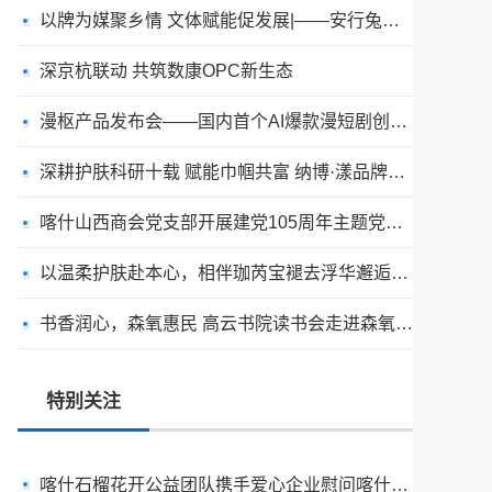
以牌为媒聚乡情 文体赋能促发展|——安行兔文旅承办“德沃克杯”万商掼通掼牌联谊赛圆满成功
深京杭联动 共筑数康OPC新生态
漫枢产品发布会——国内首个AI爆款漫短剧创作平台发布
深耕护肤科研十载 赋能巾帼共富 纳博·漾品牌峰会在杭州举办 开辟国货美妆公益发展新路径
喀什山西商会党支部开展建党105周年主题党日活动
话剧《梦想天堂》四城巡演全线就位，火热开售逐梦同行！
以温柔护肤赴本心，相伴珈芮宝褪去浮华邂逅纯粹真我
西安入选汽车流通消费改革试点城市名单
书香润心，森氧惠民 高云书院读书会走进森氧优选
传承中医国粹 妙愈偏瘫顽疾I 喀什市团结医院中医馆助偏瘫患者重获行走能力
当“光场”成为解决方案：一位跨学科实践者重写的视觉健康底层逻辑
特别关注
喀什石榴花开公益团队携手爱心企业慰问喀什地区体育运动学校篮球队运动健儿
第一届中国健康长生论坛在沪圆满落幕 “健康百岁计划”正式启动