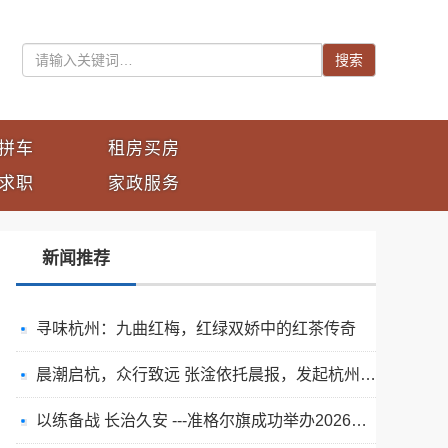
搜索
拼车
租房买房
求职
家政服务
新闻推荐
寻味杭州：九曲红梅，红绿双娇中的红茶传奇
晨潮启杭，众行致远 张淦依托晨报，发起杭州创业共生社群
以练备战 长治久安 ---准格尔旗成功举办2026年度煤矿瓦斯爆炸事故专项应急预案演练