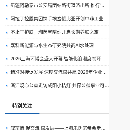
新疆阿勒泰市公安局团结路街道派出所:推行“五步”工作法 打造新时代“枫”景线
阿拉丁控股集团携手埃塞俄比亚开创中非工业农业合作新篇章
不止于护肤，珈芮宝陪你开启长期养肤之旅
嘉科新能源与水生态研究院共商AI水处理
2026上海环博会盛大开幕:智能化浪潮席卷环保产业
精准对接促发展 深度交流谋共赢 2026年企业投融资交流活动第二期圆满举行
出圈·出山·出海的福临瑶浴
浙江观心公益走访咸阳小桔灯 共探公益事业可持续发展新路径
天空实业与香港理工大学筹建载人通航飞机研究院
绿动珠城 向淮而生 ——安徽淮海园林绿化工程有限公司发展纪实
特别关注
深学细悟四点重要讲话精神 以实干推动两岸融合发展
叙宗情 促交流 谋发展——上海朱氏宗亲会走进上海晨烨家具有限公司