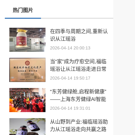
热门图片
张雪峰事件和慢病逆转抗衰运动健康
玉中有大千——中国工艺美术大师袁嘉骐和他的琢玉人生
在四季与周期之间,重新认
识从江瑶浴
​2026亚洲夫人国际大赛发布会在浙江建德成功举行
2026-04-14 20:00:13
乡情聚势筑生态 AI创富启新程|老乡驿站3·29创业峰会圆满落幕
当“家”成为疗愈空间,福临
從“建國方略”到“十五五”的偉大跨越 獻給孫中山誕辰160周年暨鄭麗文訪陸
瑶浴让从江瑶浴走进日常
生活
2026-04-14 19:50:17
“东芳健绿舱,启程新健康”
——上海东芳健绿AI智能
养身舱品牌发布会圆满成
2026-04-14 19:31:01
功
从山野到产业:福临瑶浴助
力从江瑶浴走向共赢之路