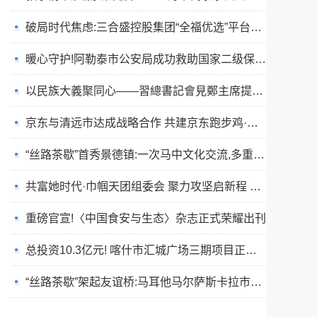
破局时代焦虑:三合盛控股集团“全福优选”平台正式启航
暖心守护!阿勒泰市公安局成功救助国家二级保护动物黑鸢
以民族大義聚同心——習總書記會見鄭主席提出兩岸關系四點重要意見
京东与清远市达成战略合作 共建京东跑步鸡·清远鸡标准体系
“丝路茶歇”首秀景德镇:一次马中文化交流,多重收获与回响
共富她时代·巾帼天团组委会 聚力攻坚启新程 星火燎原耀全国
重磅官宣!〈中国食安与生态〉杂志正式荣耀出刊
总投资10.3亿元! 喀什市汇城广场三期项目正式开工
“丝路茶歇”架起友谊桥:马耳他马尔萨斯卡拉市友城代表团访问景德镇
春训砺警展风采 比武竞技淬精兵—阿勒泰市公安局举行春训队列会操比武活动