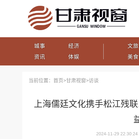
城事
经济
文旅
资讯
体娱
美食
当前位置：首页>
甘肃视窗
>
访谈
上海儒廷文化携手松江残联,
2024-11-29 22:30:24