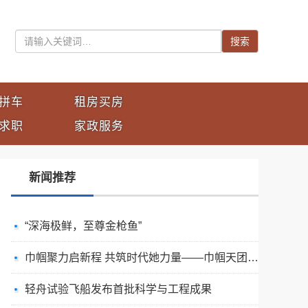
搜索
拼车
租房买房
求职
家政服务
新闻推荐
“深海极鲜，至尊金枪鱼”
巾帼聚力启新程 共筑时代她力量——巾帼天团第四次组委会筹备会圆满举办
轻舟试验飞船发布首批科学与工程成果