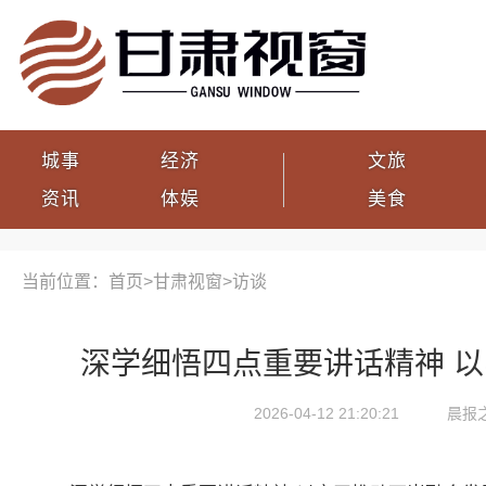
城事
经济
文旅
资讯
体娱
美食
当前位置：首页>
甘肃视窗
>
访谈
深学细悟四点重要讲话精神 
2026-04-12 21:20:21
晨报