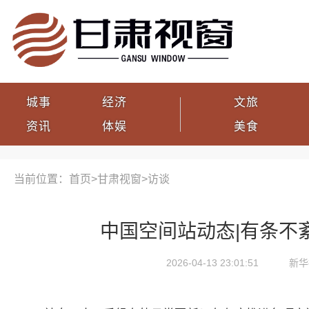
城事
经济
文旅
资讯
体娱
美食
当前位置：首页>
甘肃视窗
>
访谈
中国空间站动态|有条不
2026-04-13 23:01:51
新华