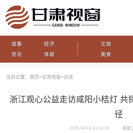
城事
经济
文旅
资讯
体娱
美食
当前位置：首页>
甘肃视窗
>
访谈
浙江观心公益走访咸阳小桔灯 共
径
2026-04-14 21:41:19
晨报