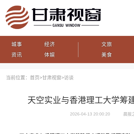
城事
经济
文旅
资讯
体娱
美食
当前位置：首页>
甘肃视窗
>
访谈
天空实业与香港理工大学筹
2026-04-13 20:00:20
晨报