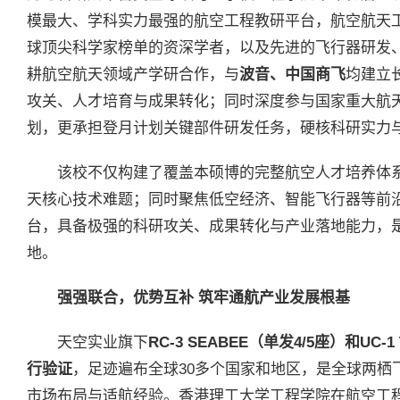
模最大、学科实力最强的航空工程教研平台，航空航天
球顶尖科学家榜单的资深学者，以及先进的飞行器研发
耕航空航天领域产学研合作，与
波音、中国商飞
均建立
攻关、人才培育与成果转化；同时深度参与国家重大航
划，更承担登月计划关键部件研发任务，硬核科研实力
该校不仅构建了覆盖本硕博的完整航空人才培养体
天核心技术难题；同时聚焦低空经济、智能飞行器等前
台，具备极强的科研攻关、成果转化与产业落地能力，
地。
强强联合，优势互补 筑牢通航产业发展根基
天空实业旗下
RC-3 SEABEE
（单发
4/5
座）和
UC-1
行验证
，足迹遍布全球30多个国家和地区，是全球两栖
市场布局与适航经验。香港理工大学工程学院在航空工