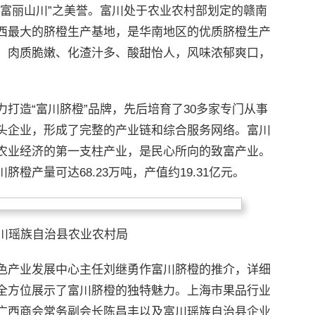
“富丽山川”之美誉。富川处于农业农村部划定的赣南
西最大的脐橙生产基地，是华南地区的优质脐橙生产
、肉质脆嫩、化渣汁多、酸甜怡人，风味浓郁爽口，
打造“富川脐橙”品牌，先后培育了30多家专门从事
头企业，形成了完整的产业链和综合服务网络。富川
农业经济的第一支柱产业，是民心所向的致富产业。
川脐橙产量可达68.23万吨，产值约19.31亿元。
富川瑶族自治县农业农村局
色产业发展中心主任刘继勇作富川脐橙的推介，详细
全方位展示了富川脐橙的独特魅力。上海市果品行业
广西商会常务副会长陈昌丰以及富川瑶族自治县企业