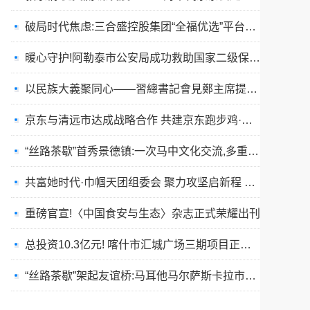
破局时代焦虑:三合盛控股集团“全福优选”平台正式启航
暖心守护!阿勒泰市公安局成功救助国家二级保护动物黑鸢
以民族大義聚同心——習總書記會見鄭主席提出兩岸關系四點重要意見
京东与清远市达成战略合作 共建京东跑步鸡·清远鸡标准体系
“丝路茶歇”首秀景德镇:一次马中文化交流,多重收获与回响
共富她时代·巾帼天团组委会 聚力攻坚启新程 星火燎原耀全国
重磅官宣!〈中国食安与生态〉杂志正式荣耀出刊
总投资10.3亿元! 喀什市汇城广场三期项目正式开工
“丝路茶歇”架起友谊桥:马耳他马尔萨斯卡拉市友城代表团访问景德镇
春训砺警展风采 比武竞技淬精兵—阿勒泰市公安局举行春训队列会操比武活动