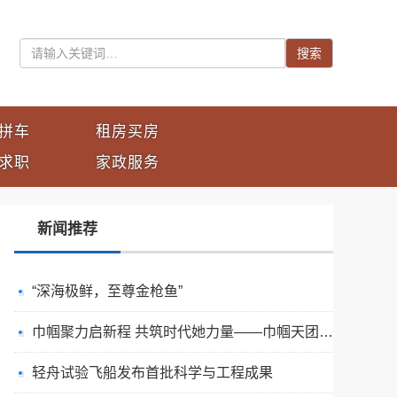
搜索
拼车
租房买房
求职
家政服务
新闻推荐
“深海极鲜，至尊金枪鱼”
巾帼聚力启新程 共筑时代她力量——巾帼天团第四次组委会筹备会圆满举办
轻舟试验飞船发布首批科学与工程成果