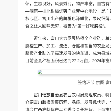
郁，生态良好，风景秀丽，物产丰富，自古有
—湘南—桂北柑橘优势产业带中心地段，是广
核心区。富川出产的脐橙色泽鲜艳，果皮细薄
食之让人回味无穷，被誉为“第一好吃脐橙”。
近年来，富川大力发展脐橙全产业链，着力
脐橙生产、加工、流通、仓储和销售的农业龙
脐橙产业驶入了高速发展的快车道，成为县域
目前全县种植面积已达到27.2万亩，2024年富
签约环节 供图 
富川瑶族自治县农业农村局党组成员、特
介绍富川脐橙发展历程、品质、发展现状等，
协会广西农特优产品专委会会长杨智、上海市