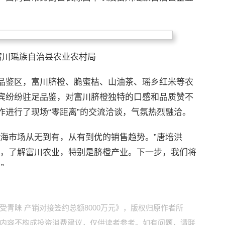
富川瑶族自治县农业农村局
品鉴区，富川脐橙、脆蜜桔、山油茶、瑶乡红米等农
宾纷纷驻足品鉴，对富川脐橙独特的口感和品质赞不
作进行了现场“零距离”的交流洽谈，气氛热烈融洽。
上海市场从无到有，从有到优的销售趋势。”唐培洪
察，了解富川农业，特别是脐橙产业。下一步，我们将
”
青睐 产销对接签约总额8000万元》，版权归原作者所
内容不构成投资消费建议，仅供读者参考。如有问题，请联