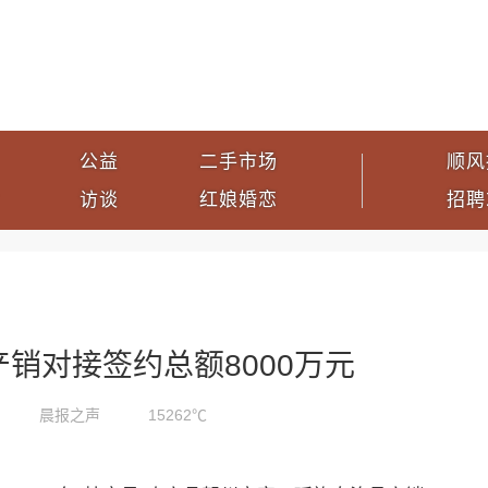
公益
二手市场
顺风
访谈
红娘婚恋
招聘
销对接签约总额8000万元
晨报之声
15262℃