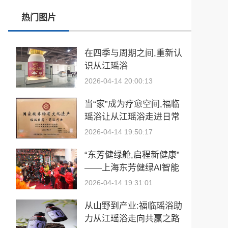
热门图片
张雪峰事件和慢病逆转抗衰运动健康
玉中有大千——中国工艺美术大师袁嘉骐和他的琢玉人生
在四季与周期之间,重新认
识从江瑶浴
​2026亚洲夫人国际大赛发布会在浙江建德成功举行
2026-04-14 20:00:13
乡情聚势筑生态 AI创富启新程|老乡驿站3·29创业峰会圆满落幕
当“家”成为疗愈空间,福临
從“建國方略”到“十五五”的偉大跨越 獻給孫中山誕辰160周年暨鄭麗文訪陸
瑶浴让从江瑶浴走进日常
生活
2026-04-14 19:50:17
“东芳健绿舱,启程新健康”
——上海东芳健绿AI智能
养身舱品牌发布会圆满成
2026-04-14 19:31:01
功
从山野到产业:福临瑶浴助
力从江瑶浴走向共赢之路