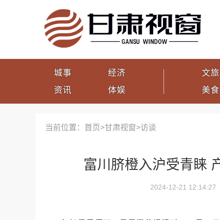
城事
经济
文旅
资讯
体娱
美食
当前位置：首页>
甘肃视窗
>
访谈
富川脐橙入沪受青睐 产
2024-12-21 12:14:27