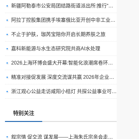
新疆阿勒泰市公安局团结路街道派出所:推行“五步”工作法 打造新时代“枫”景线
阿拉丁控股集团携手埃塞俄比亚开创中非工业农业合作新篇章
不止于护肤，珈芮宝陪你开启长期养肤之旅
嘉科新能源与水生态研究院共商AI水处理
2026上海环博会盛大开幕:智能化浪潮席卷环保产业
精准对接促发展 深度交流谋共赢 2026年企业投融资交流活动第二期圆满举行
出圈·出山·出海的福临瑶浴
浙江观心公益走访咸阳小桔灯 共探公益事业可持续发展新路径
天空实业与香港理工大学筹建载人通航飞机研究院
绿动珠城 向淮而生 ——安徽淮海园林绿化工程有限公司发展纪实
特别关注
深学细悟四点重要讲话精神 以实干推动两岸融合发展
叙宗情 促交流 谋发展——上海朱氏宗亲会走进上海晨烨家具有限公司