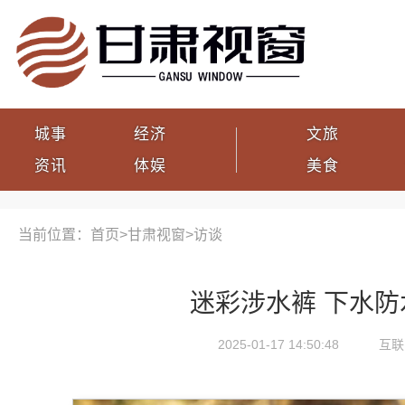
城事
经济
文旅
资讯
体娱
美食
当前位置：首页>
甘肃视窗
>
访谈
迷彩涉水裤 下水防
2025-01-17 14:50:48
互联