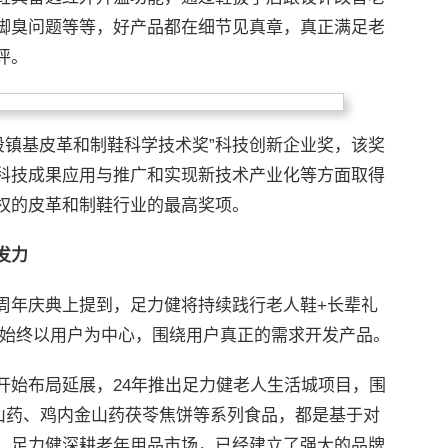
脚臭问题等等，好产品都在细节见真章，真正满足老
评。
4“段镇基皮革和制鞋科学技术奖”科技创新企业奖，该奖
科技成果应用与推广和实现新技术产业化等方面取得
权的皮革和制鞋行业的最高奖项。
发力
周年庆典上提到，足力健将持续践行老人鞋+长辈礼
，始终以用户为中心，围绕用户真正的需求开发产品。
开始布局延展，24年推出足力健老人生活城项目，围
棍山药、鸡内金山药茯苓焦饼等系列食品，都是基于对
。足力健深耕老年用品市场，已经建立了强大的品牌