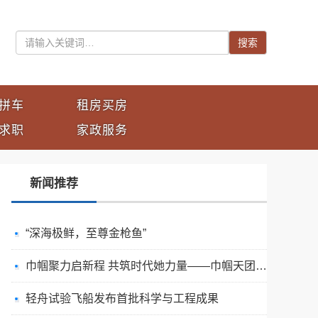
搜索
拼车
租房买房
求职
家政服务
新闻推荐
“深海极鲜，至尊金枪鱼”
巾帼聚力启新程 共筑时代她力量——巾帼天团第四次组委会筹备会圆满举办
轻舟试验飞船发布首批科学与工程成果