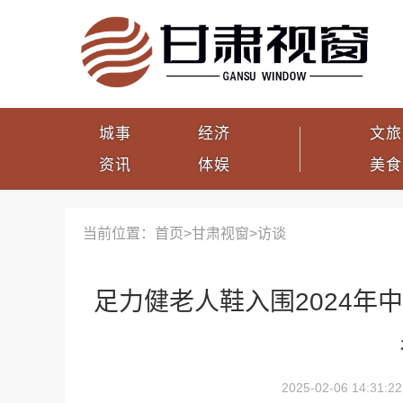
城事
经济
文旅
资讯
体娱
美食
当前位置：首页>
甘肃视窗
>
访谈
足力健老人鞋入围2024年
2025-02-06 14:31:22