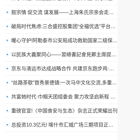
叙宗情 促交流 谋发展——上海朱氏宗亲会走进上海晨烨家具有限公司
破局时代焦虑:三合盛控股集团“全福优选”平台正式启航
暖心守护!阿勒泰市公安局成功救助国家二级保护动物黑鸢
以民族大義聚同心——習總書記會見鄭主席提出兩岸關系四點重要意見
京东与清远市达成战略合作 共建京东跑步鸡·清远鸡标准体系
“丝路茶歇”首秀景德镇:一次马中文化交流,多重收获与回响
共富她时代·巾帼天团组委会 聚力攻坚启新程 星火燎原耀全国
重磅官宣!〈中国食安与生态〉杂志正式荣耀出刊
总投资10.3亿元! 喀什市汇城广场三期项目正式开工
“丝路茶歇”架起友谊桥:马耳他马尔萨斯卡拉市友城代表团访问景德镇