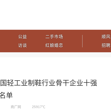
公益
二手市场
顺风
访谈
红娘婚恋
招聘
中国轻工业制鞋行业骨干企业十强
名单
商广网
25917℃