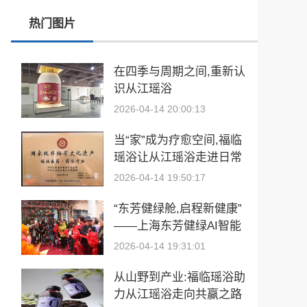
热门图片
春训砺警展风采 比武竞技淬精兵—阿勒泰市公安局举行春训队列会操比武活动
张雪峰事件和慢病逆转抗衰运动健康
在四季与周期之间,重新认
识从江瑶浴
玉中有大千——中国工艺美术大师袁嘉骐和他的琢玉人生
2026-04-14 20:00:13
​2026亚洲夫人国际大赛发布会在浙江建德成功举行
当“家”成为疗愈空间,福临
乡情聚势筑生态 AI创富启新程|老乡驿站3·29创业峰会圆满落幕
瑶浴让从江瑶浴走进日常
生活
2026-04-14 19:50:17
從“建國方略”到“十五五”的偉大跨越 獻給孫中山誕辰160周年暨鄭麗文訪陸
“东芳健绿舱,启程新健康”
——上海东芳健绿AI智能
养身舱品牌发布会圆满成
2026-04-14 19:31:01
功
从山野到产业:福临瑶浴助
力从江瑶浴走向共赢之路