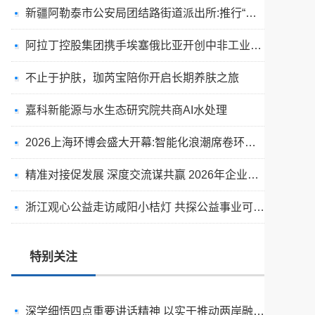
新疆阿勒泰市公安局团结路街道派出所:推行“五步”工作法 打造新时代“枫”景线
阿拉丁控股集团携手埃塞俄比亚开创中非工业农业合作新篇章
不止于护肤，珈芮宝陪你开启长期养肤之旅
嘉科新能源与水生态研究院共商AI水处理
2026上海环博会盛大开幕:智能化浪潮席卷环保产业
精准对接促发展 深度交流谋共赢 2026年企业投融资交流活动第二期圆满举行
浙江观心公益走访咸阳小桔灯 共探公益事业可持续发展新路径
出圈·出山·出海的福临瑶浴
天空实业与香港理工大学筹建载人通航飞机研究院
特别关注
绿动珠城 向淮而生 ——安徽淮海园林绿化工程有限公司发展纪实
深学细悟四点重要讲话精神 以实干推动两岸融合发展