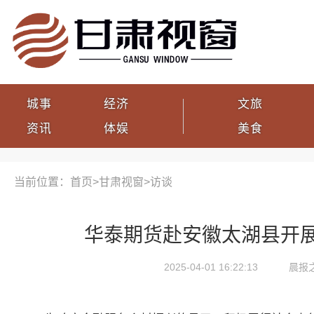
城事
经济
文旅
资讯
体娱
美食
当前位置：首页>
甘肃视窗
>
访谈
华泰期货赴安徽太湖县开
2025-04-01 16:22:13
晨报