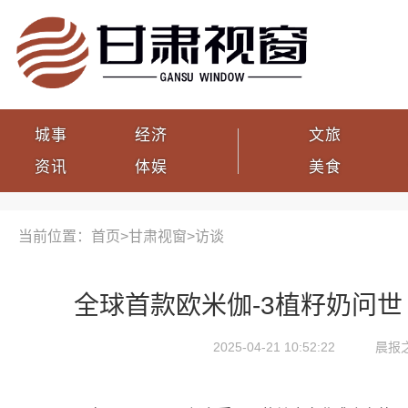
城事
经济
文旅
资讯
体娱
美食
当前位置：首页>
甘肃视窗
>
访谈
全球首款欧米伽-3植籽奶问世
2025-04-21 10:52:22
晨报