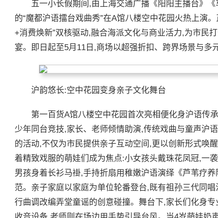
五一小长假期间,由上海交通广播《阳阳主播台》
的“魔都沪语擂台戏曲秀”在A馆八楼空中花园火热上演。
+消费焕新”双核驱动,融合海派文化与商业活力,为市
宴。即日起至5月11日,商场以超强折扣、跨界场景与多
沪韵悠长:空中花园变身亲子文化舞台
第一百货A馆八楼空中花园首次亮相便化身沪语传承舞
少年同台竞技,家长、老师倾情助演,传统戏曲与童声沪
的活动,不仅为市民提供亲子互动空间,更以创新形式唤
着精致戏服的萌娃们成为焦点:小女孩头戴珠花凤冠,一
男孩身着长衫马褂,手持折扇用稚嫩沪语演绎《芦苇疗养院
范。亲子家庭以家庭为单位轮番登台,既有祖孙三代同唱沪
行曲调改编弄堂童谣的创意碰撞。舞台下,家长们化身专
收音设备,老师则在场边用手势引导台风。当4岁萌娃奶声