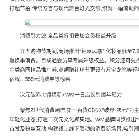
打起节拍,传统方言与现代舞台灯光交织,织就一幅流动
消费引力波:全品类折扣叠加会员权益升级
五五购物节期间,商场推出“钜惠风暴”:化妆品低至7.
爆换季消费。百联通会员享专属升级权益。积分还可兑换满10
金类商圈精品推广券,满额赠礼环节更设有万宝龙笔等轻
宿权、555元消费券等惊喜。
次元破界:C馆焕新+WM一日店长引爆年轻力
聚焦Z世代消费潮流,第一百货C馆以“破界·次元”
年轻化业态,打造二次元文化聚集地。WM品牌同步推出“
首发及粉丝互动,构建线上线下联动的消费新场景,吸引