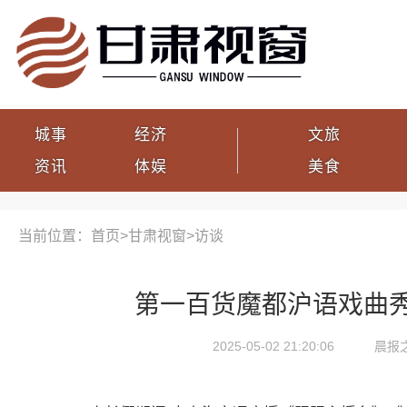
城事
经济
文旅
资讯
体娱
美食
当前位置：首页>
甘肃视窗
>
访谈
第一百货魔都沪语戏曲
2025-05-02 21:20:06
晨报