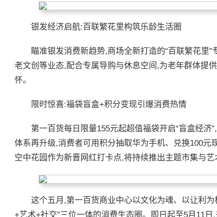
银发经济启航:百联繁花里构筑乐龄生活圈
瞄准银发消费新趋势,商场全新打造的“百联繁花里”
老文创等业态,配合专属导购与休息空间,为老年群体提
怀。
限时惊喜:福袋盲盒+积分变现引爆消费热情
第一百货每日限量155元起超值福袋开启“盲盒经济
体系再升级,消费者可用积分抽取华为手机、兑换100元
空中花园作为新晋网红打卡点,将持续推出主题市集与艺
这个五月,第一百货商业中心以文化为魂、以让利为
+艺术+社交”三位一体的消费生态圈。即日起至5月11日