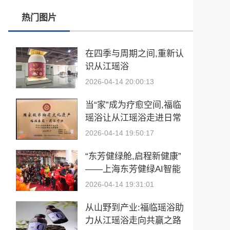
春训砺警展风采 比武竞技淬精兵—阿勒泰市公安局举行春训队列会操比武活动
热门图片
张雪峰事件和慢病逆转抗衰运动健康
玉中有大千——中国工艺美术大师袁嘉骐和他的琢玉人生
在四季与周期之间,重新认
识从江瑶浴
​2026亚洲夫人国际大赛发布会在浙江建德成功举行
2026-04-14 20:00:13
乡情聚势筑生态 AI创富启新程|老乡驿站3·29创业峰会圆满落幕
当“家”成为疗愈空间,福临
從“建國方略”到“十五五”的偉大跨越 獻給孫中山誕辰160周年暨鄭麗文訪陸
瑶浴让从江瑶浴走进日常
生活
2026-04-14 19:50:17
“东芳健绿舱,启程新健康”
——上海东芳健绿AI智能
养身舱品牌发布会圆满成
2026-04-14 19:31:01
功
从山野到产业:福临瑶浴助
力从江瑶浴走向共赢之路