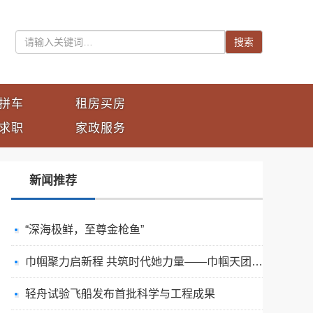
搜索
拼车
租房买房
求职
家政服务
新闻推荐
“深海极鲜，至尊金枪鱼”
巾帼聚力启新程 共筑时代她力量——巾帼天团第四次组委会筹备会圆满举办
轻舟试验飞船发布首批科学与工程成果