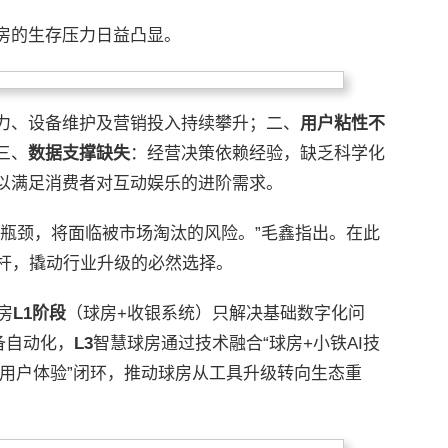
房的生存压力日益凸显。
力、设备维护及营销投入持续攀升；二、
用户粘性不
三、
数据支撑缺失
：经营决策依赖经验，缺乏科学化
以满足消费者对互动娱乐的进阶需求。
些瓶颈，将面临被市场淘汰的风险。”毛鑫指出。在此
杠杆，撬动行业升级的必然选择。
房
L1
阶段
（球房+收银系统）只解决基础数字化问
备自动化，
L3
智慧球房通过技术融合“球房+小铁AI技
—用户体验”闭环，推动球房从工具升级转向生态重