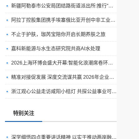
新疆阿勒泰市公安局团结路街道派出所:推行“五步”工作法 打造新时代“枫”景线
阿拉丁控股集团携手埃塞俄比亚开创中非工业农业合作新篇章
不止于护肤，珈芮宝陪你开启长期养肤之旅
嘉科新能源与水生态研究院共商AI水处理
2026上海环博会盛大开幕:智能化浪潮席卷环保产业
精准对接促发展 深度交流谋共赢 2026年企业投融资交流活动第二期圆满举行
出圈·出山·出海的福临瑶浴
浙江观心公益走访咸阳小桔灯 共探公益事业可持续发展新路径
天空实业与香港理工大学筹建载人通航飞机研究院
绿动珠城 向淮而生 ——安徽淮海园林绿化工程有限公司发展纪实
特别关注
深学细悟四点重要讲话精神 以实干推动两岸融合发展
叙宗情 促交流 谋发展——上海朱氏宗亲会走进上海晨烨家具有限公司