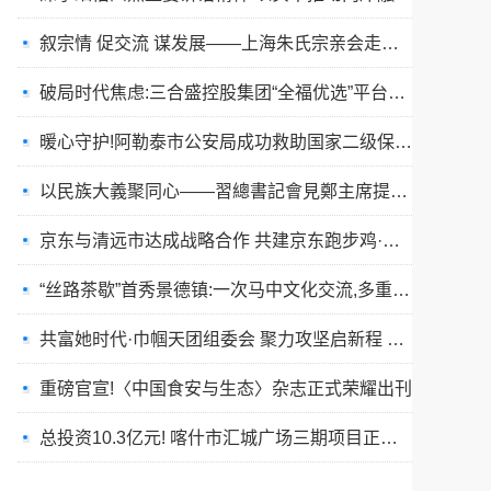
破局时代焦虑:三合盛控股集团“全福优选”平台正式启航
暖心守护!阿勒泰市公安局成功救助国家二级保护动物黑鸢
以民族大義聚同心——習總書記會見鄭主席提出兩岸關系四點重要意見
京东与清远市达成战略合作 共建京东跑步鸡·清远鸡标准体系
“丝路茶歇”首秀景德镇:一次马中文化交流,多重收获与回响
共富她时代·巾帼天团组委会 聚力攻坚启新程 星火燎原耀全国
重磅官宣!〈中国食安与生态〉杂志正式荣耀出刊
总投资10.3亿元! 喀什市汇城广场三期项目正式开工
“丝路茶歇”架起友谊桥:马耳他马尔萨斯卡拉市友城代表团访问景德镇