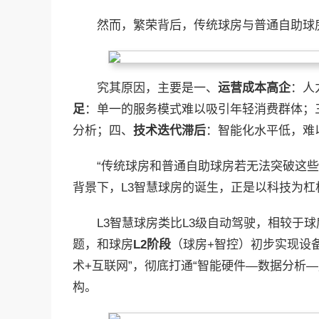
然而，繁荣背后，传统球房与普通自助球
究其原因，主要是一、
运营成本高企
：人
足
：单一的服务模式难以吸引年轻消费群体；
分析；四、
技术迭代滞后
：智能化水平低，难
“传统球房和普通自助球房若无法突破这
背景下，L3智慧球房的诞生，正是以科技为
L3智慧球房类比L3级自动驾驶，相较于球
题，和球房
L2
阶段
（球房+智控）初步实现设
术+互联网”，彻底打通“智能硬件—数据分析
构。