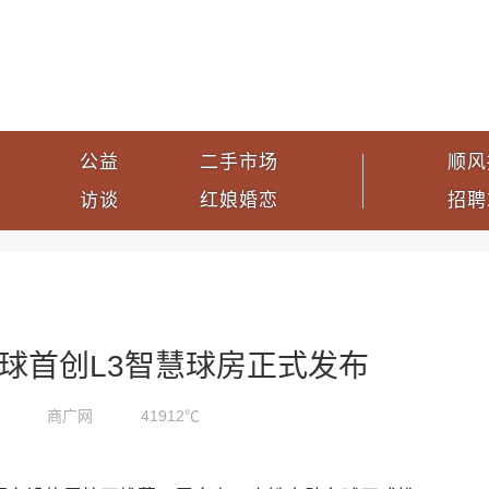
公益
二手市场
顺风
访谈
红娘婚恋
招聘
球首创L3智慧球房正式发布
商广网
41912℃