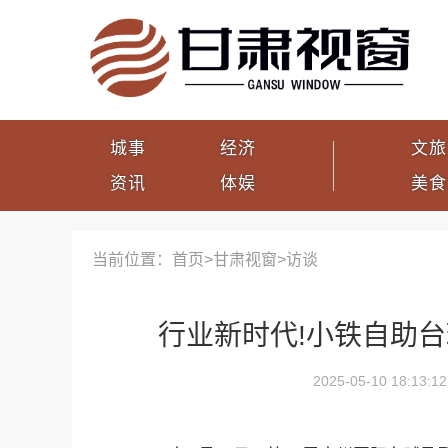
城事
经济
文旅
资讯
体娱
美食
当前位置：首页>
甘肃视窗
>
访谈
行业新时代!小铁自助台
2025-05-10 18:13:12