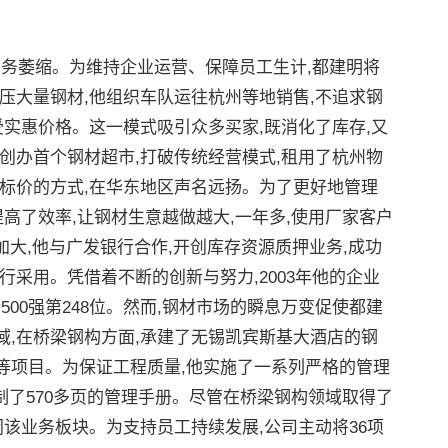
输业务萎缩。为维持企业运营、保障员工生计,都建明将
压大量钢材,他组织车队运往杭州等地销售,不追求钢
受实惠价格。这一模式吸引众多买家,既消化了库存,又
创办首个钢材超市,打破传统经营模式,租用了杭州物
标价的方式,在华东地区声名远扬。为了更好地管理
高了效率,让钢材生意越做越大,一年多,使用厂家客户
求加大,他与广发银行合作,开创库存资源质押业务,成功
行采用。凭借着不断的创新与努力,2003年他的企业
500强第248位。然而,钢材市场的瞬息万变促使都建
,在桥梁钢构方面,承建了无锡凯宾斯基大酒店的钢
等项目。为保证工程质量,他实施了一系列严格的管理
制了570多页的管理手册。尽管在桥梁钢构领域取得了
闭该业务板块。为支持员工持续发展,公司主动将36项