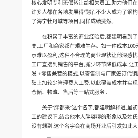
核心发明专利无偿转让给相关员工,助力他们在
许多人都在各地发展得很好,不少人成为了钢构
了海宁牡丹城等项目,同样成绩斐然。
在积累了丰富的商业经验后,都建明看到
高,工厂和商家都在艰难生存。如一件成本100元
示难以盈利,这种不合理的商业现状让他深感忧
工厂直接到销售的平台,减少环节降低成本,让
发 +零售兼营的模式,以寄售制与厂家签订代
础上加较少管理费人工费,以此覆盖成本并实现
仓储、物流、售后等一站式服务。
关于“胖都来”这个名字,都建明解释道,最初拟
工的建议下,结合他本人胖嘟嘟的形象以及姓氏
没有想到,这个名字会在商场开业后引发如此