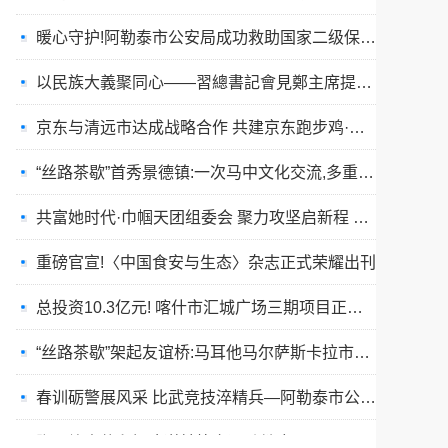
暖心守护!阿勒泰市公安局成功救助国家二级保护动物黑鸢
以民族大義聚同心——習總書記會見鄭主席提出兩岸關系四點重要意見
京东与清远市达成战略合作 共建京东跑步鸡·清远鸡标准体系
“丝路茶歇”首秀景德镇:一次马中文化交流,多重收获与回响
共富她时代·巾帼天团组委会 聚力攻坚启新程 星火燎原耀全国
重磅官宣!〈中国食安与生态〉杂志正式荣耀出刊
总投资10.3亿元! 喀什市汇城广场三期项目正式开工
“丝路茶歇”架起友谊桥:马耳他马尔萨斯卡拉市友城代表团访问景德镇
春训砺警展风采 比武竞技淬精兵—阿勒泰市公安局举行春训队列会操比武活动
张雪峰事件和慢病逆转抗衰运动健康