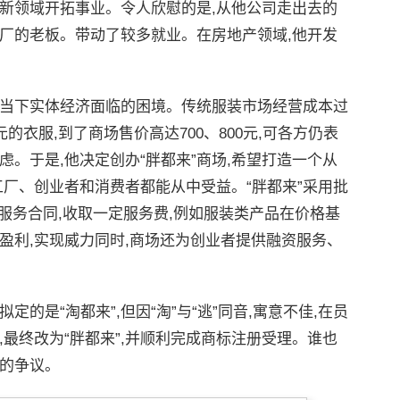
新领域开拓事业。令人欣慰的是,从他公司走出去的
厂的老板。带动了较多就业。在房地产领域,他开发
了当下实体经济面临的困境。传统服装市场经营成本过
的衣服,到了商场售价高达700、800元,可各方仍表
虑。于是,他决定创办“胖都来”商场,希望打造一个从
工厂、创业者和消费者都能从中受益。“胖都来”采用批
销服务合同,收取一定服务费,例如服装类产品在价格基
盈利,实现威力同时,商场还为创业者提供融资服务、
定的是“淘都来”,但因“淘”与“逃”同音,寓意不佳,在员
,最终改为“胖都来”,并顺利完成商标注册受理。谁也
大的争议。