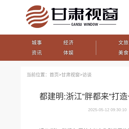
城事
经济
文旅
资讯
体娱
美食
当前位置：首页>
甘肃视窗
>
访谈
都建明:浙江”胖都来”打
2025-05-12 09:30:10