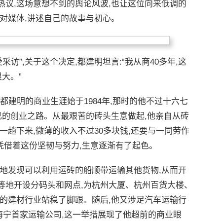
络热议,这场意想不到的舆论风波,也让这位向来低调的
对媒体,讲述自己的故事与初心。
访”,关于这个决定,都建明坦言:“我从商40多年,这
大。”
都建明的商业生涯始于1984年,那时的他不过十六七
己的创业之路。从最艰苦的砖头生意做起,他亲自从砖
一趟下来,微薄的收入不过30多块钱,还要与一同劳作
凭借着这份坚韧与努力,生意逐渐有了起色。
锐地发现可以利用运砖的船顺带运输其他货物,从而开
等地开设分码头和网点,为杭州大厦、杭州百货大楼、
的建材行业站稳了脚跟。随后,他又涉足汽车运输行
时海宁首家运输公司,这一举措展现了他超前的商业眼