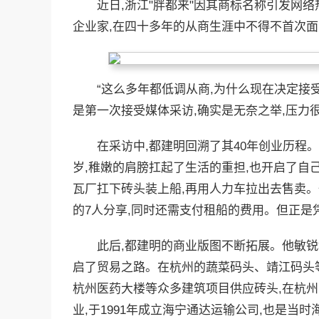
近日,浙江"胖都来"因其商标名称引发网
企业家,在四十多年的从商生涯中不得不首次面
“这么多年都低调从商,为什么现在决定接受采
是第一次接受媒体采访,确实是无奈之举,压力很
在采访中,都建明回溯了其40年创业历程。
岁,稚嫩的肩膀扛起了生活的重担,也开启了自
瓦厂扛下砖头装上船,再用人力车拉出去售卖。
的7人分享,同时还需支付租船的费用。但正是
此后,都建明的商业版图不断拓展。他敏
启了贸易之路。在杭州的蔬菜码头、靖江码头
杭州医药大楼等众多建筑项目供应砖头,在杭州
业,于1991年成立海宁通达运输公司,也是当