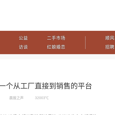
公益
二手市场
顺风
访谈
红娘婚恋
招聘
造一个从工厂直接到销售的平台
晨报之声
32003℃