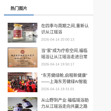
热门图片
玉中有大千——中国工艺美术大师袁嘉骐和他的琢玉人生
​2026亚洲夫人国际大赛发布会在浙江建德成功举行
在四季与周期之间,重新认
识从江瑶浴
乡情聚势筑生态 AI创富启新程|老乡驿站3·29创业峰会圆满落幕
2026-04-14 20:00:13
從“建國方略”到“十五五”的偉大跨越 獻給孫中山誕辰160周年暨鄭麗文訪陸
当“家”成为疗愈空间,福临
瑶浴让从江瑶浴走进日常
生活
2026-04-14 19:50:17
“东芳健绿舱,启程新健康”
——上海东芳健绿AI智能
养身舱品牌发布会圆满成
2026-04-14 19:31:01
功
从山野到产业:福临瑶浴助
力从江瑶浴走向共赢之路