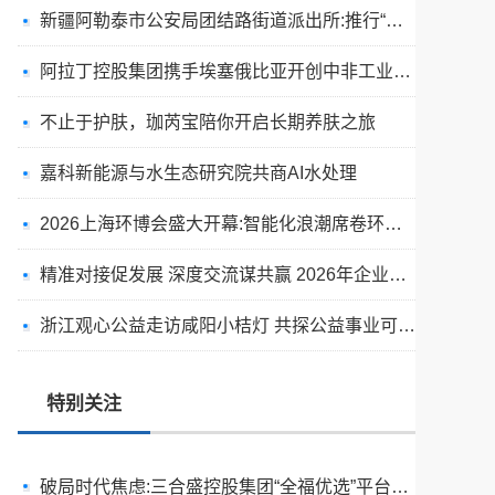
新疆阿勒泰市公安局团结路街道派出所:推行“五步”工作法 打造新时代“枫”景线
阿拉丁控股集团携手埃塞俄比亚开创中非工业农业合作新篇章
不止于护肤，珈芮宝陪你开启长期养肤之旅
嘉科新能源与水生态研究院共商AI水处理
2026上海环博会盛大开幕:智能化浪潮席卷环保产业
出圈·出山·出海的福临瑶浴
精准对接促发展 深度交流谋共赢 2026年企业投融资交流活动第二期圆满举行
天空实业与香港理工大学筹建载人通航飞机研究院
浙江观心公益走访咸阳小桔灯 共探公益事业可持续发展新路径
绿动珠城 向淮而生 ——安徽淮海园林绿化工程有限公司发展纪实
深学细悟四点重要讲话精神 以实干推动两岸融合发展
特别关注
叙宗情 促交流 谋发展——上海朱氏宗亲会走进上海晨烨家具有限公司
破局时代焦虑:三合盛控股集团“全福优选”平台正式启航