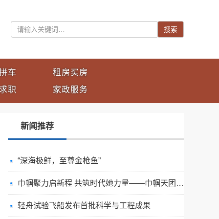
搜索
拼车
租房买房
求职
家政服务
新闻推荐
“深海极鲜，至尊金枪鱼”
巾帼聚力启新程 共筑时代她力量——巾帼天团第四次组委会筹备会圆满举办
轻舟试验飞船发布首批科学与工程成果