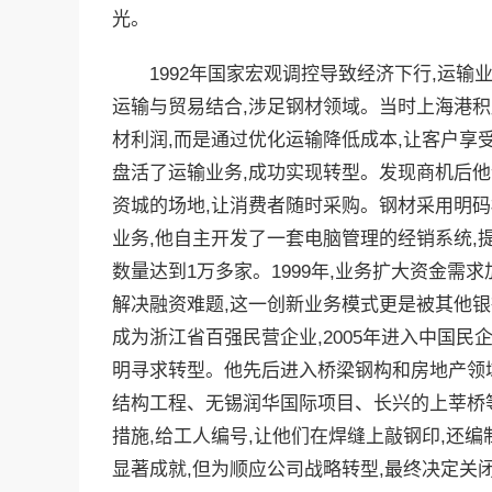
光。
1992年国家宏观调控导致经济下行,运
运输与贸易结合,涉足钢材领域。当时上海港积
材利润,而是通过优化运输降低成本,让客户享
盘活了运输业务,成功实现转型。发现商机后他
资城的场地,让消费者随时采购。钢材采用明码
业务,他自主开发了一套电脑管理的经销系统,提
数量达到1万多家。1999年,业务扩大资金需
解决融资难题,这一创新业务模式更是被其他银
成为浙江省百强民营企业,2005年进入中国民企
明寻求转型。他先后进入桥梁钢构和房地产领域
结构工程、无锡润华国际项目、长兴的上莘桥
措施,给工人编号,让他们在焊缝上敲钢印,还编
显著成就,但为顺应公司战略转型,最终决定关