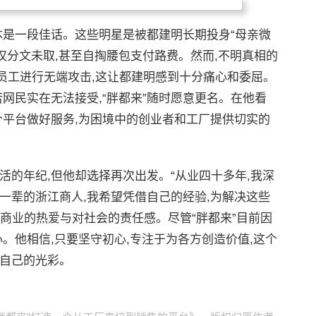
本是一段佳话。这些明星是被都建明长期投身“母亲微
不仅分文未取,甚至自掏腰包支付路费。然而,不明真相的
”员工进行无端攻击,这让都建明感到十分痛心和委屈。
若网民实在无法接受,“胖都来”随时愿意更名。在他看
个平台做好服务,为困境中的创业者和工厂提供切实的
活的年纪,但他却选择再次出发。“从业四十多年,我深
一辈的浙江商人,我希望凭借自己的经验,为解决这些
商业的热爱与对社会的责任感。尽管“胖都来”目前因
。他相信,只要坚守初心,专注于为各方创造价值,这个
于自己的光彩。