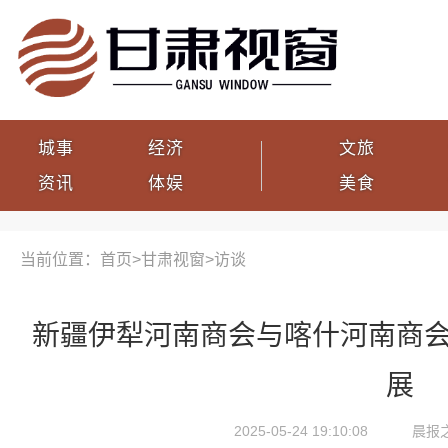
城事
经济
文旅
资讯
体娱
美食
当前位置：首页>
甘肃视窗
>
访谈
新疆伊犁河南商会与喀什河南商会
展
2025-05-24 19:10:08
晨报