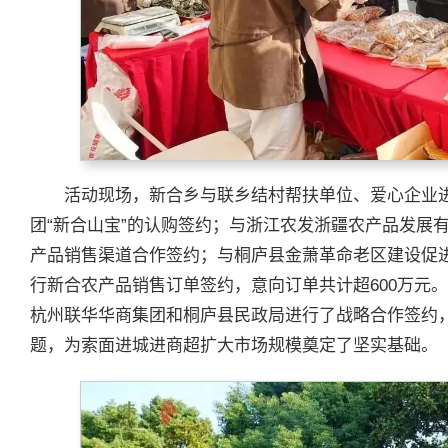
活动现场，新合乡与联乡结村帮扶单位、爱心企业
团“新合山宝”的认购签约；与浙江农发浙疆农产品发展
产品销售渠道合作签约；与桐庐县金萧革命老区建设促
行新合农产品销售订单签约，意向订单共计超600万元
杭州联华华商集团和桐庐县民政局进行了战略合作签约
题，为索面进城进商超扩大市场规模奠定了坚实基础。