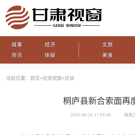
城事
经济
文旅
资讯
体娱
美食
当前位置：首页>
甘肃视窗
>
访谈
桐庐县新合索面再度
2025-05-26 17:50:08
晨报