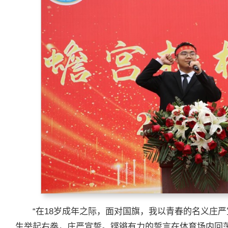
“在18岁成年之际，面对国旗，我以青春的名义庄
生举起右拳，庄严宣誓。铿锵有力的誓言在体育场内回