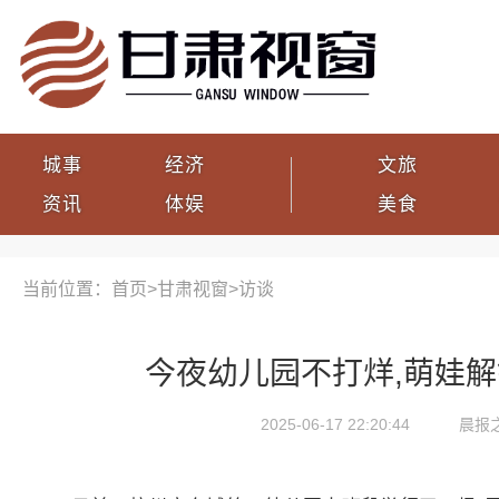
城事
经济
文旅
资讯
体娱
美食
当前位置：首页>
甘肃视窗
>
访谈
今夜幼儿园不打烊,萌娃
2025-06-17 22:20:44
晨报