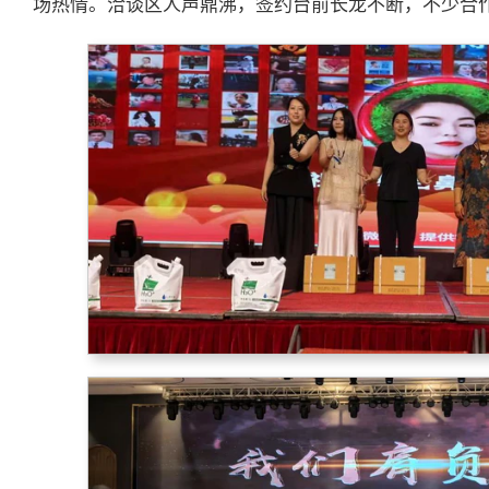
场热情。洽谈区人声鼎沸，签约台前长龙不断，不少合