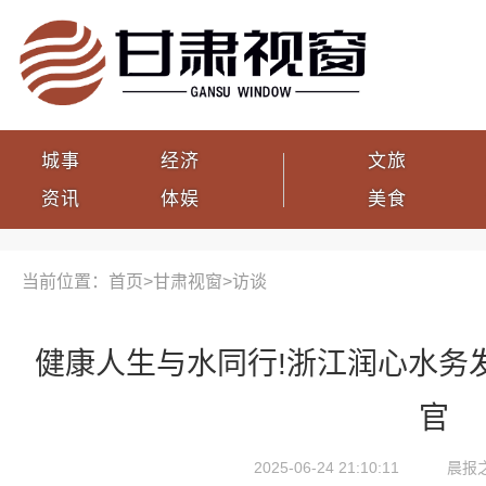
城事
经济
文旅
资讯
体娱
美食
当前位置：首页>
甘肃视窗
>
访谈
健康人生与水同行!浙江润心水务
官
2025-06-24 21:10:11
晨报