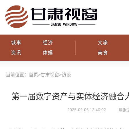
城事
经济
文旅
资讯
体娱
美食
当前位置：首页>
甘肃视窗
>
访谈
第一届数字资产与实体经济融合大
2025-09-06 12:40:02
晨报