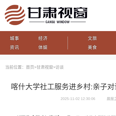
城事
经济
文旅
资讯
体娱
美食
当前位置：首页>
甘肃视窗
>
访谈
喀什大学社工服务进乡村:亲子对
2025-11-02 12:30:06
晨报