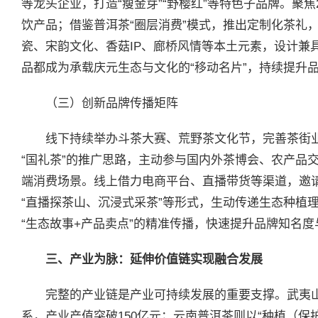
等龙头企业，打造“瘦金芽”“野樱红”等特色子品牌。聚焦
饮产品；借鉴普洱茶“圈层消费”模式，推出定制化茶礼
瓷、宋韵文化、香菇IP、廊桥风情等本土元素，设计兼
品都成为承载庆元生态与文化的“移动名片”，持续提升
（三）创新品牌传播矩阵
线下持续举办斗茶大赛、荒野茶文化节，完善茶街
“国礼茶”的推广思路，主动参与国内外茶博会、农产品
端消费场景。线上借力电商平台、直播带货等渠道，邀
“直播探茶山、沉浸式采茶”等形式，生动传递生态种植
“生态故事+产品卖点”的精准传播，快速提升品牌知名度
三、产业为脉：延伸价值链实现融合发展
完整的产业链是产业可持续发展的重要支撑。武夷山
系，产业产值突破150亿元；云南普洱茶则以“种植（保