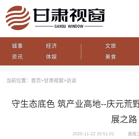
城事
经济
文旅
资讯
体娱
美食
当前位置：首页>
甘肃视窗
>
访谈
守生态底色 筑产业高地--庆元
展之路
2025-11-22 20:51:01
晨报