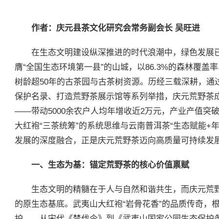
作者：庆元县茶文化研究会常务副会长 吴旺进
在生态文明建设纵深推进的时代浪潮中，绿色发展
膺“全国生态环境第一县”的山城，以86.3%的森林覆
树龄超50年的古茶园与古茶树资源。历经三载深耕，通
保护名录、打造荒野茶展示馆等系列举措，庆元荒野茶成功
——带动5000余农户人均年增收近2万元，产业产值突破
大红袍“三茶统筹”的系统思维与云南普洱茶“生态赋能+
发展的深度融合，正是庆元荒野茶迈向高质量可持续发
一、生态为基：锚定荒野茶的核心价值禀赋
生态文明的精髓在于人与自然和谐共生，而庆元荒
的原生态基底。武夷山大红袍“岩骨花香”的品质传奇，
护——从宋代《禁伐令》到《武夷山国家公园生态保护条例