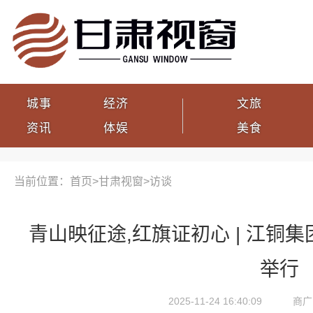
城事
经济
文旅
资讯
体娱
美食
当前位置：首页>
甘肃视窗
>
访谈
青山映征途,红旗证初心 | 江铜集
举行
2025-11-24 16:40:09
商广