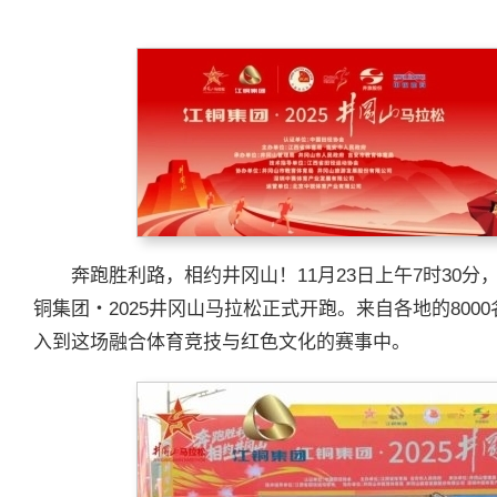
奔跑胜利路，相约井冈山！11月23日上午7时30
铜集团・2025井冈山马拉松正式开跑。来自各地的80
入到这场融合体育竞技与红色文化的赛事中。