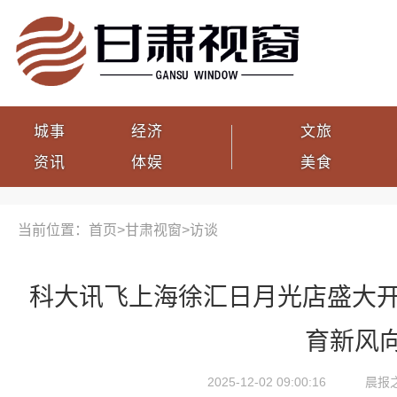
城事
经济
文旅
资讯
体娱
美食
当前位置：首页>
甘肃视窗
>
访谈
科大讯飞上海徐汇日月光店盛大开
育新风
2025-12-02 09:00:16
晨报