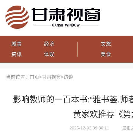
城事
经济
文旅
资讯
体娱
美食
当前位置：首页>
甘肃视窗
>
访谈
影响教师的一百本书:“雅书荟.师
黄家欢推荐《第
2025-12-02 09:30:11
晨报