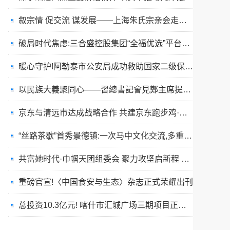
破局时代焦虑:三合盛控股集团“全福优选”平台正式启航
暖心守护!阿勒泰市公安局成功救助国家二级保护动物黑鸢
以民族大義聚同心——習總書記會見鄭主席提出兩岸關系四點重要意見
京东与清远市达成战略合作 共建京东跑步鸡·清远鸡标准体系
“丝路茶歇”首秀景德镇:一次马中文化交流,多重收获与回响
共富她时代·巾帼天团组委会 聚力攻坚启新程 星火燎原耀全国
重磅官宣!〈中国食安与生态〉杂志正式荣耀出刊
总投资10.3亿元! 喀什市汇城广场三期项目正式开工
“丝路茶歇”架起友谊桥:马耳他马尔萨斯卡拉市友城代表团访问景德镇
春训砺警展风采 比武竞技淬精兵—阿勒泰市公安局举行春训队列会操比武活动