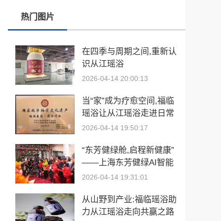
热门图片
张雪峰事件和慢病逆转抗衰运动健康
玉中有大千——中国工艺美术大师袁嘉骐和他的琢玉人生
在四季与周期之间,重新认
识从江瑶浴
​2026亚洲夫人国际大赛发布会在浙江建德成功举行
2026-04-14 20:00:13
乡情聚势筑生态 AI创富启新程|老乡驿站3·29创业峰会圆满落幕
当“家”成为疗愈空间,福临
從“建國方略”到“十五五”的偉大跨越 獻給孫中山誕辰160周年暨鄭麗文訪陸
瑶浴让从江瑶浴走进日常
生活
2026-04-14 19:50:17
“东芳健绿舱,启程新健康”
——上海东芳健绿AI智能
养身舱品牌发布会圆满成
2026-04-14 19:31:01
功
从山野到产业:福临瑶浴助
力从江瑶浴走向共赢之路