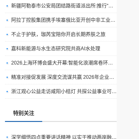
新疆阿勒泰市公安局团结路街道派出所:推行“五步”工作法 打造新时代“枫”景线
阿拉丁控股集团携手埃塞俄比亚开创中非工业农业合作新篇章
不止于护肤，珈芮宝陪你开启长期养肤之旅
嘉科新能源与水生态研究院共商AI水处理
2026上海环博会盛大开幕:智能化浪潮席卷环保产业
精准对接促发展 深度交流谋共赢 2026年企业投融资交流活动第二期圆满举行
出圈·出山·出海的福临瑶浴
浙江观心公益走访咸阳小桔灯 共探公益事业可持续发展新路径
天空实业与香港理工大学筹建载人通航飞机研究院
绿动珠城 向淮而生 ——安徽淮海园林绿化工程有限公司发展纪实
特别关注
深学细悟四点重要讲话精神 以实干推动两岸融合发展
叙宗情 促交流 谋发展——上海朱氏宗亲会走进上海晨烨家具有限公司