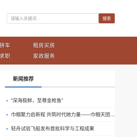
搜索
拼车
租房买房
求职
家政服务
新闻推荐
“深海极鲜，至尊金枪鱼”
巾帼聚力启新程 共筑时代她力量——巾帼天团第四次组委会筹备会圆满举办
轻舟试验飞船发布首批科学与工程成果