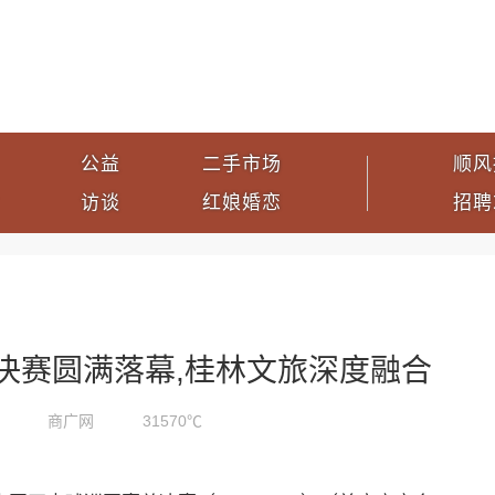
公益
二手市场
顺风
访谈
红娘婚恋
招聘
总决赛圆满落幕,桂林文旅深度融合
商广网
31570℃