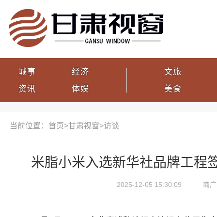
城事
经济
文旅
资讯
体娱
美食
当前位置：首页>
甘肃视窗
>
访谈
米脂小米入选新华社品牌工程
2025-12-05 15:30:09
商广