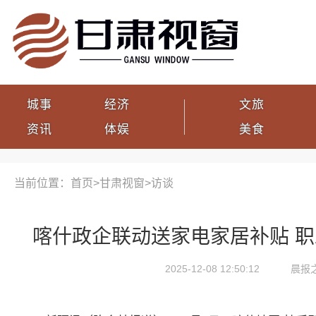
城事
经济
文旅
资讯
体娱
美食
当前位置：首页>
甘肃视窗
>
访谈
喀什政企联动送家电家居补贴 
2025-12-08 12:50:12
晨报