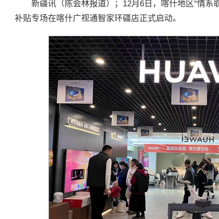
新疆讯（陈会林报道）；12月6日，喀什地区“情系
补贴专场在喀什广视通智家环疆店正式启动。