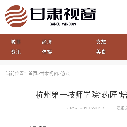
城事
经济
文旅
资讯
体娱
美食
当前位置：首页>
甘肃视窗
>
访谈
杭州第一技师学院“药匠”
2025-12-09 15:40:13
晨报