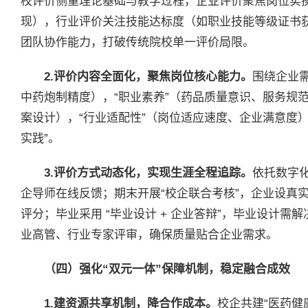
校评价侧重理论基础与教学过程，企业评价聚焦岗位实操
现），行业评价关注技能达标度（如职业技能等级证书
团队协作能力，打破传统院校单一评价局限。
2.评价内容全面化，聚焦岗位核心能力。
围绕企业需
中药炮制精度），“职业素养”（药品质量意识、服务规范
案设计），“行业适配性”（岗位适应速度、企业满意度）
实践”。
3.评价方式动态化，实现生涯全程追踪。
依托数字
企导师在线反馈；期末开展“校企联合考核”，企业设真
评分；毕业采用 “毕业设计 + 企业答辩”，毕业设计
业高管、行业专家评审，确保质量贴合企业需求。
（四）强化“双元一体”保障机制，稳定融合成效
1.建资源共享机制，降合作成本。
校企共建“医药健