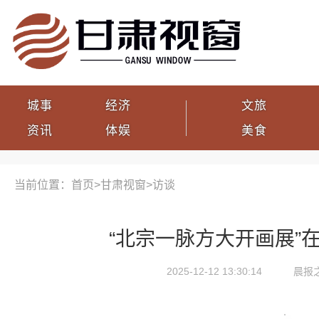
城事
经济
文旅
资讯
体娱
美食
当前位置：首页>
甘肃视窗
>
访谈
“北宗一脉方大开画展”
2025-12-12 13:30:14
晨报