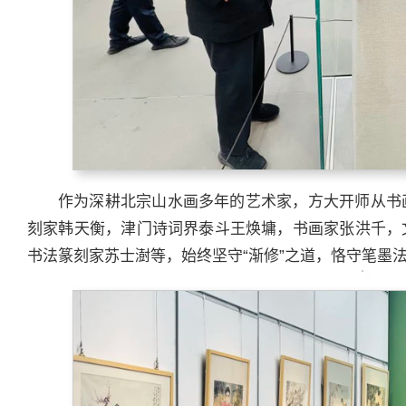
作为深耕北宗山水画多年的艺术家，方大开师从书
刻家韩天衡，津门诗词界泰斗王焕墉，书画家张洪千，
书法篆刻家苏士澍等，始终坚守“渐修”之道，恪守笔墨