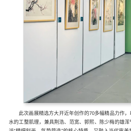
此次画展精选方大开近年创作的70多幅精品力作
水的工整肌理，兼具荆浩、范宽、郭熙、陈少梅的雄浑
派“精细刻画、气势营造”的核心特质，又融入当代审