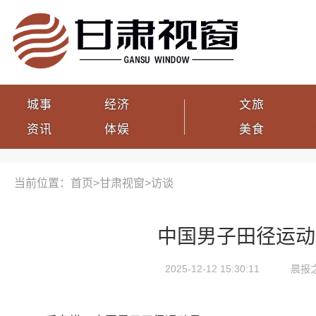
城事
经济
文旅
资讯
体娱
美食
当前位置：首页>
甘肃视窗
>
访谈
中国男子田径运动
2025-12-12 15:30:11
晨报