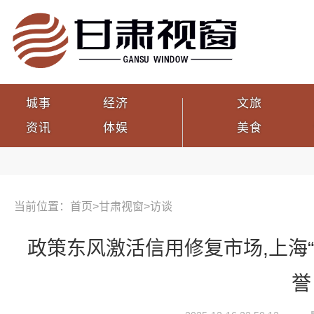
城事
经济
文旅
资讯
体娱
美食
当前位置：首页>
甘肃视窗
>
访谈
政策东风激活信用修复市场,上海
誉