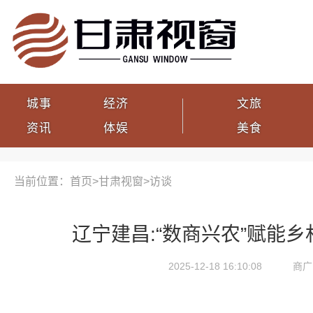
城事
经济
文旅
资讯
体娱
美食
当前位置：首页>
甘肃视窗
>
访谈
辽宁建昌:“数商兴农”赋能
2025-12-18 16:10:08
商广