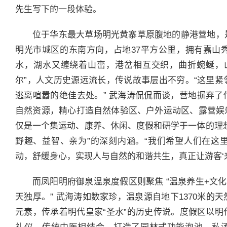
先生写下的一段体验。
位于华东最大草场明光黄寨草原腹地的静港营地，是
明光市城区的东南方向，占地37平方公里，拥有嘉山
水，湖水又缠绕着山峦，港岔相互交织，曲折蜿蜒，
尔”，人文历史源远流长，传说故事层出不穷。“这里
逃离喧嚣的绝佳去处。” 武海涛侃侃而谈，营地摒弃
自然资源，精心打造自然体验区、户外运动区、露营娱
仅是一个集运动、康养、休闲、度假和研学于一体的理
野趣、益智、亲为”的深刻内涵。“我们希望人们在这
动，舒缓身心，实现人与自然的和谐共生，真正让游客‘来
而凤阳明府御泉温泉度假区则聚焦 “温泉养生+文
天独厚。” 武海涛如数家珍，温泉源自地下1370米
元素，传承着明代皇家“圣水”的历史传说。度假区以