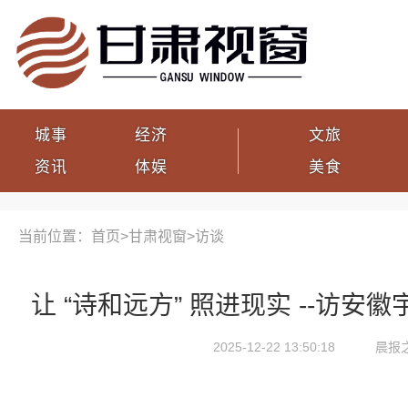
城事
经济
文旅
资讯
体娱
美食
当前位置：首页>
甘肃视窗
>
访谈
让 “诗和远方” 照进现实 --访
2025-12-22 13:50:18
晨报