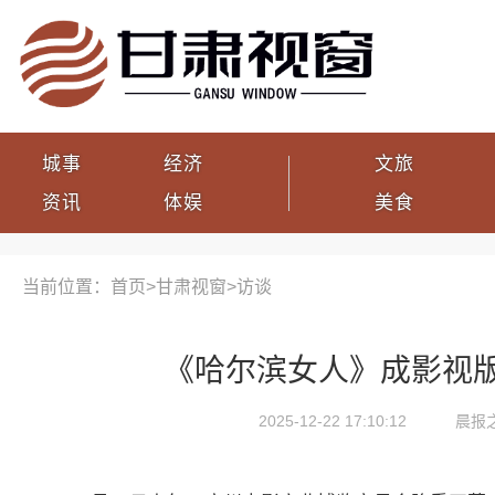
城事
经济
文旅
资讯
体娱
美食
当前位置：首页>
甘肃视窗
>
访谈
《哈尔滨女人》成影视
2025-12-22 17:10:12
晨报