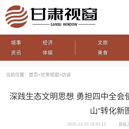
城事
经济
文旅
资讯
体娱
美食
当前位置：首页>
甘肃视窗
>
访谈
深践生态文明思想 勇担四中全会使
山”转化新
2025-12-23 15:50:12
晨报