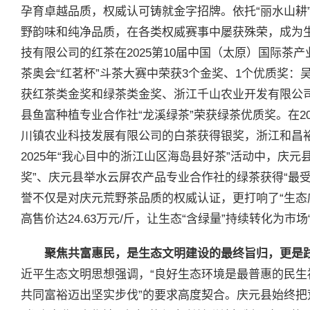
孕育卓越品质，权威认可铸就金字招牌。依托“丽水山耕
野韵味和纯净品质，在各类权威赛事中屡获殊荣，成为
技有限公司的红茶在2025第10届中国（太原）国际茶产
茶奥会“红茗杯”斗茶大赛中荣获3个金奖、1个优质奖：吴
获红茶类金奖和绿茶类金奖、浙江千山农业开发有限公司
县鱼富种植专业合作社“龙溪绿茶”荣获绿茶优质奖。在2
川镇农业科技发展有限公司的白茶获得银奖，浙江和昌
2025年“我心目中的浙江山区海岛县好茶”活动中，庆
奖”、庆元县举水云屏农产品专业合作社的绿茶获得“最受
誉不仅是对庆元荒野茶品质的权威认证，更打响了“生态
高售价达24.63万元/斤，让生态“含绿量”持续转化为市场
聚焦共富惠民，是生态文明建设的最终旨归，更是
近平生态文明思想强调，“良好生态环境是最普惠的民生
共同富裕迈出坚实步伐”的要求高度契合。庆元县始终