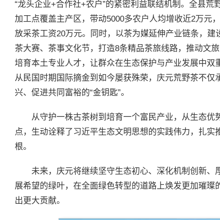
“龙头企业+合作社+农户”的紧密利益联结机制。全县荒野
加工点覆盖主产区，带动5000多农户人均增收近2万元，
放采茶工资20万元。同时，以茶为媒延伸产业链条，建
茶大赛、茶事文化节，打造8条精品茶旅线路，推动文
培育本土专业人才，让群众在生态保护与产业发展中双
从民国时期国际摘金到如今屡获殊荣，庆元荒野茶不仅
兴、促进共同富裕的“金钥匙”。
从守护一株古茶树到培育一个富民产业，从生态优
点，生动诠释了习近平生态文明思想的实践伟力，扎实
根。
未来，庆元将继续坚守生态初心、深化机制创新、
展希望的绿叶，在全面绿色转型的道路上焕发更加璀璨
出更大贡献。