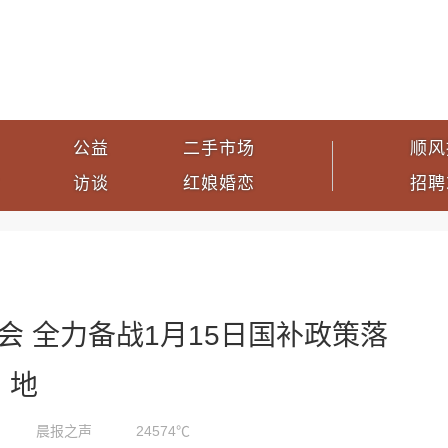
公益
二手市场
顺风
访谈
红娘婚恋
招聘
 全力备战1月15日国补政策落
地
晨报之声
24574℃