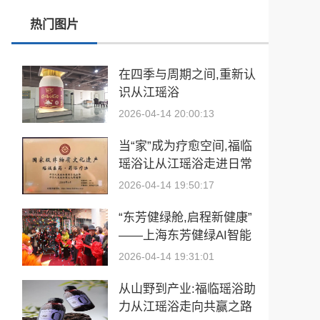
热门图片
從“建國方略”到“十五五”的偉大跨越 獻給孫中山誕辰160周年暨鄭麗文訪陸
在四季与周期之间,重新认
识从江瑶浴
2026-04-14 20:00:13
当“家”成为疗愈空间,福临
瑶浴让从江瑶浴走进日常
生活
2026-04-14 19:50:17
“东芳健绿舱,启程新健康”
——上海东芳健绿AI智能
养身舱品牌发布会圆满成
2026-04-14 19:31:01
功
从山野到产业:福临瑶浴助
力从江瑶浴走向共赢之路