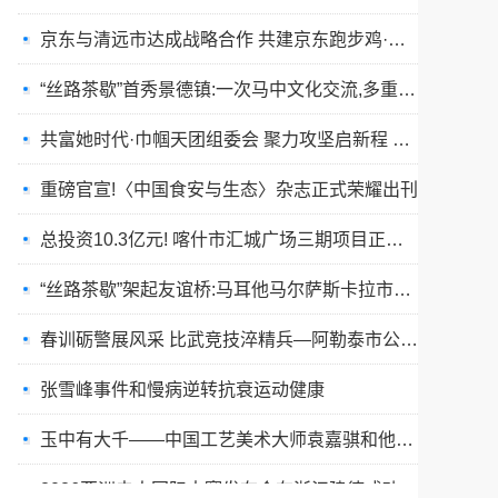
“丝路茶歇”首秀景德镇:一次马中文化交流,多重收获与回响
共富她时代·巾帼天团组委会 聚力攻坚启新程 星火燎原耀全国
重磅官宣!〈中国食安与生态〉杂志正式荣耀出刊
总投资10.3亿元! 喀什市汇城广场三期项目正式开工
“丝路茶歇”架起友谊桥:马耳他马尔萨斯卡拉市友城代表团访问景德镇
春训砺警展风采 比武竞技淬精兵—阿勒泰市公安局举行春训队列会操比武活动
张雪峰事件和慢病逆转抗衰运动健康
玉中有大千——中国工艺美术大师袁嘉骐和他的琢玉人生
​2026亚洲夫人国际大赛发布会在浙江建德成功举行
乡情聚势筑生态 AI创富启新程|老乡驿站3·29创业峰会圆满落幕