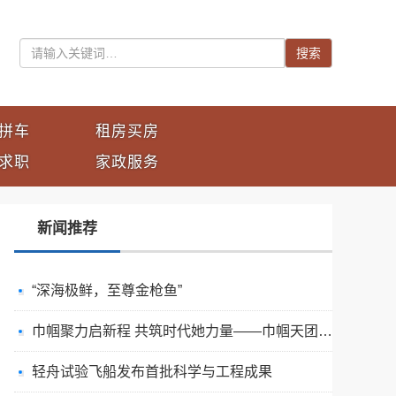
搜索
拼车
租房买房
求职
家政服务
新闻推荐
“深海极鲜，至尊金枪鱼”
巾帼聚力启新程 共筑时代她力量——巾帼天团第四次组委会筹备会圆满举办
轻舟试验飞船发布首批科学与工程成果