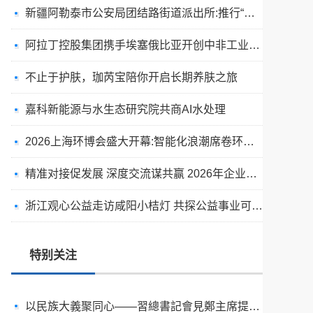
新疆阿勒泰市公安局团结路街道派出所:推行“五步”工作法 打造新时代“枫”景线
阿拉丁控股集团携手埃塞俄比亚开创中非工业农业合作新篇章
出圈·出山·出海的福临瑶浴
不止于护肤，珈芮宝陪你开启长期养肤之旅
天空实业与香港理工大学筹建载人通航飞机研究院
嘉科新能源与水生态研究院共商AI水处理
绿动珠城 向淮而生 ——安徽淮海园林绿化工程有限公司发展纪实
2026上海环博会盛大开幕:智能化浪潮席卷环保产业
深学细悟四点重要讲话精神 以实干推动两岸融合发展
精准对接促发展 深度交流谋共赢 2026年企业投融资交流活动第二期圆满举行
叙宗情 促交流 谋发展——上海朱氏宗亲会走进上海晨烨家具有限公司
浙江观心公益走访咸阳小桔灯 共探公益事业可持续发展新路径
破局时代焦虑:三合盛控股集团“全福优选”平台正式启航
暖心守护!阿勒泰市公安局成功救助国家二级保护动物黑鸢
特别关注
以民族大義聚同心——習總書記會見鄭主席提出兩岸關系四點重要意見
京东与清远市达成战略合作 共建京东跑步鸡·清远鸡标准体系