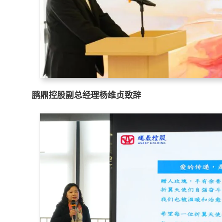
鹏鼎控股副总经理杨维贞致辞