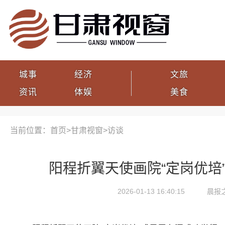
城事
经济
文旅
资讯
体娱
美食
当前位置：首页>
甘肃视窗
>
访谈
阳程折翼天使画院“定岗优培
2026-01-13 16:40:15
晨报