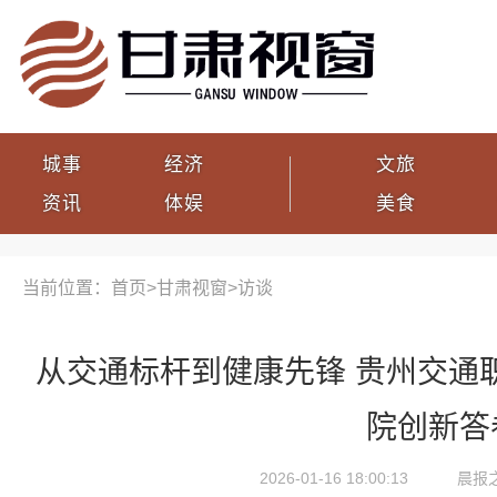
城事
经济
文旅
资讯
体娱
美食
当前位置：首页>
甘肃视窗
>
访谈
从交通标杆到健康先锋 贵州交通
院创新答
2026-01-16 18:00:13
晨报