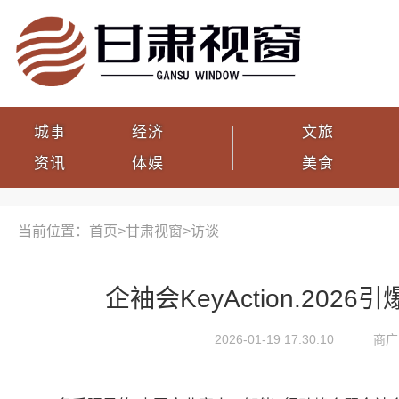
城事
经济
文旅
资讯
体娱
美食
当前位置：首页>
甘肃视窗
>
访谈
企袖会KeyAction.2026
2026-01-19 17:30:10
商广