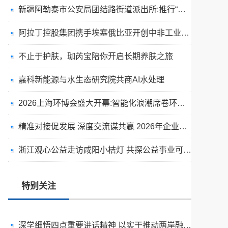
新疆阿勒泰市公安局团结路街道派出所:推行“五步”工作法 打造新时代“枫”景线
阿拉丁控股集团携手埃塞俄比亚开创中非工业农业合作新篇章
不止于护肤，珈芮宝陪你开启长期养肤之旅
嘉科新能源与水生态研究院共商AI水处理
2026上海环博会盛大开幕:智能化浪潮席卷环保产业
精准对接促发展 深度交流谋共赢 2026年企业投融资交流活动第二期圆满举行
出圈·出山·出海的福临瑶浴
浙江观心公益走访咸阳小桔灯 共探公益事业可持续发展新路径
天空实业与香港理工大学筹建载人通航飞机研究院
绿动珠城 向淮而生 ——安徽淮海园林绿化工程有限公司发展纪实
特别关注
深学细悟四点重要讲话精神 以实干推动两岸融合发展
叙宗情 促交流 谋发展——上海朱氏宗亲会走进上海晨烨家具有限公司