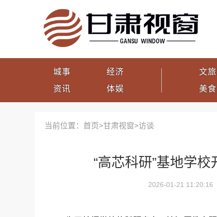
城事
经济
文旅
资讯
体娱
美食
当前位置：首页>
甘肃视窗
>
访谈
“高芯科研”基地学校
2026-01-21 11:20:16