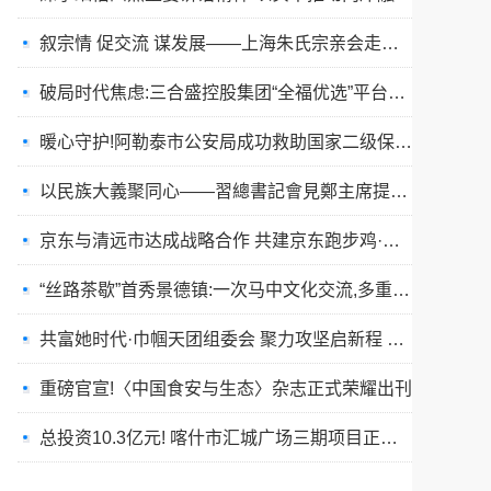
破局时代焦虑:三合盛控股集团“全福优选”平台正式启航
暖心守护!阿勒泰市公安局成功救助国家二级保护动物黑鸢
以民族大義聚同心——習總書記會見鄭主席提出兩岸關系四點重要意見
京东与清远市达成战略合作 共建京东跑步鸡·清远鸡标准体系
“丝路茶歇”首秀景德镇:一次马中文化交流,多重收获与回响
共富她时代·巾帼天团组委会 聚力攻坚启新程 星火燎原耀全国
重磅官宣!〈中国食安与生态〉杂志正式荣耀出刊
总投资10.3亿元! 喀什市汇城广场三期项目正式开工
“丝路茶歇”架起友谊桥:马耳他马尔萨斯卡拉市友城代表团访问景德镇
春训砺警展风采 比武竞技淬精兵—阿勒泰市公安局举行春训队列会操比武活动