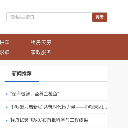
搜索
拼车
租房买房
求职
家政服务
新闻推荐
“深海极鲜，至尊金枪鱼”
巾帼聚力启新程 共筑时代她力量——巾帼天团第四次组委会筹备会圆满举办
轻舟试验飞船发布首批科学与工程成果