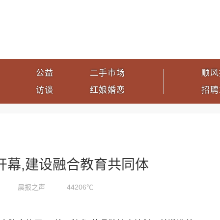
公益
二手市场
顺风
访谈
红娘婚恋
招聘
开幕,建设融合教育共同体
晨报之声
44206℃