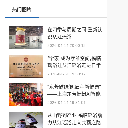
热门图片
张雪峰事件和慢病逆转抗衰运动健康
玉中有大千——中国工艺美术大师袁嘉骐和他的琢玉人生
在四季与周期之间,重新认
识从江瑶浴
​2026亚洲夫人国际大赛发布会在浙江建德成功举行
2026-04-14 20:00:13
乡情聚势筑生态 AI创富启新程|老乡驿站3·29创业峰会圆满落幕
当“家”成为疗愈空间,福临
從“建國方略”到“十五五”的偉大跨越 獻給孫中山誕辰160周年暨鄭麗文訪陸
瑶浴让从江瑶浴走进日常
生活
2026-04-14 19:50:17
“东芳健绿舱,启程新健康”
——上海东芳健绿AI智能
养身舱品牌发布会圆满成
2026-04-14 19:31:01
功
从山野到产业:福临瑶浴助
力从江瑶浴走向共赢之路