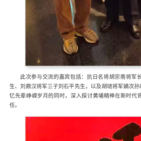
此次参与交流的嘉宾包括：抗日名将胡宗南将军
生、刘鼎汉将军三子刘石平先生，以及胡琏将军嫡次孙
忆先辈峥嵘岁月的同时，深入探讨黄埔精神在新时代
任。