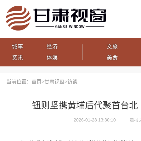
城事
经济
文旅
资讯
体娱
美食
当前位置：首页>
甘肃视窗
>
访谈
钮则坚携黄埔后代聚首台北
2026-01-28 13:30:10
晨报