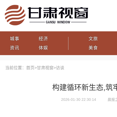
城事
经济
文旅
资讯
体娱
美食
当前位置：首页>
甘肃视窗
>
访谈
构建循环新生态,筑
2026-01-30 22:30:14
晨报