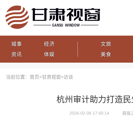
城事
经济
文旅
资讯
体娱
美食
当前位置：首页>
甘肃视窗
>
访谈
杭州审计助力打造民
2026-02-06 17:00:14
晨报