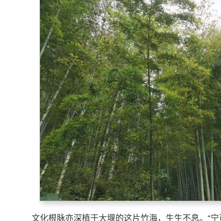
文化根脉亦深植于大堰的这片竹海，生生不息。“宁