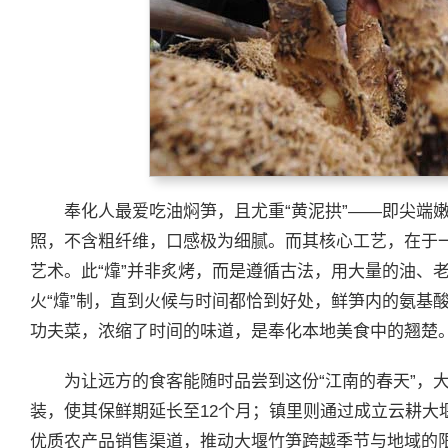
奉化人最爱吃油焖笋，且尤重“黄泥拱”——即尖端
照，不含粗纤维，口感极为细腻。而其核心工艺，在于一
艺术。此“㸆”并非炙烤，而是遵循古法，用大量的油、
火“㸆”制，直到火候与时间都恰到好处，鲜笋内的氨基酸
功夫菜，浓缩了时间的味道，是奉化本地美食中的翘楚
为让远方的食客能随时品尝到这份“江南的春天”，
装，使其保鲜期延长至12个月；镇里则通过成立云耕大
优质农产品销售渠道，推动大堰竹笋跨越季节与地域的