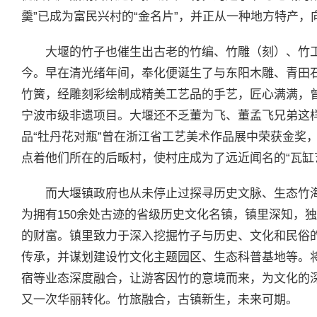
羹”已成为富民兴村的“金名片”，并正从一种地方特产
大堰的竹子也催生出古老的竹编、竹雕（刻）、竹
今。早在清光绪年间，奉化便诞生了与东阳木雕、青田石
竹簧，经雕刻彩绘制成精美工艺品的手艺，匠心满满，曾
宁波市级非遗项目。大堰还不乏董为飞、董孟飞兄弟这
品“牡丹花对瓶”曾在浙江省工艺美术作品展中荣获金奖
点着他们所在的后畈村，使村庄成为了远近闻名的“瓦缸
而大堰镇政府也从未停止过探寻历史文脉、生态竹
为拥有150余处古迹的省级历史文化名镇，镇里深知，
的财富。镇里致力于深入挖掘竹子与历史、文化和民俗
传承，并谋划建设竹文化主题园区、生态科普基地等。
宿等业态深度融合，让游客因竹的意境而来，为文化的
又一次华丽转化。竹旅融合，古镇新生，未来可期。