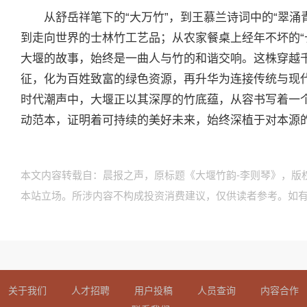
从舒岳祥笔下的“大万竹”，到王慕兰诗词中的“翠涌
到走向世界的士林竹工艺品；从农家餐桌上经年不坏的“长
大堰的故事，始终是一曲人与竹的和谐交响。这株穿越
征，化为百姓致富的绿色资源，再升华为连接传统与现
时代潮声中，大堰正以其深厚的竹底蕴，从容书写着一
动范本，证明着可持续的美好未来，始终深植于对本源
本文内容转载自：晨报之声，原标题《大堰竹韵-李则琴》，版
本站立场。所涉内容不构成投资消费建议，仅供读者参考。如
关于我们
人才招聘
用户投稿
人员查询
内容合作