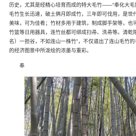
历史，尤其是经精心培育而成的特大毛竹——“奉化大毛
毛竹生长迅速，破土俩月即成竹，三年即可伐用，是世
美味，可为佳肴；竹材多用于建筑，制成脚手架等，也
竹篮等日用器具，连竹丝都可绑成扫帚、洗帚等。清乾
名）一担谷，不如连山一株竹”，不仅道出了连山毛竹
的经济图景中所泼绘的浓墨与重彩。
奉