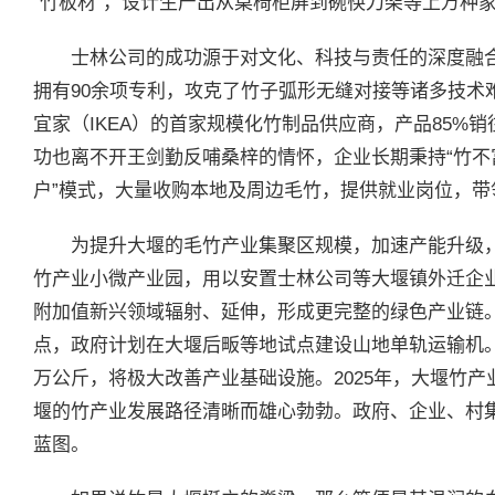
“竹板材”，设计生产出从桌椅柜屏到碗筷刀架等上万种
士林公司的成功源于对文化、科技与责任的深度融合
拥有90余项专利，攻克了竹子弧形无缝对接等诸多技术难
宜家（IKEA）的首家规模化竹制品供应商，产品85%
功也离不开王剑勤反哺桑梓的情怀，企业长期秉持“竹不富
户”模式，大量收购本地及周边毛竹，提供就业岗位，带
为提升大堰的毛竹产业集聚区规模，加速产能升级，
竹产业小微产业园，用以安置士林公司等大堰镇外迁企
附加值新兴领域辐射、延伸，形成更完整的绿色产业链
点，政府计划在大堰后畈等地试点建设山地单轨运输机。每
万公斤，将极大改善产业基础设施。2025年，大堰竹产
堰的竹产业发展路径清晰而雄心勃勃。政府、企业、村
蓝图。