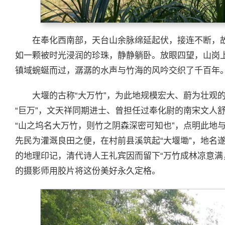
在奉化西南部，天台山余脉绵延起伏，接连不断，
如一颗被时光浸润的珍珠，静静躺卧。放眼四望，山岗
镇域蜿蜒而过，潺潺的水声与竹海的风吟交织了千百年
大堰的古称“大万竹”，为此地规模宏大、蔚为壮观的
“巨万”，文天祥同期进士、曾担任过奉化尉的南宋文人
“山之坞名大万竹，则竹之阴森深密可知也”，点明此地
先民为灌溉良田之便，在村前县溪筑起“大堰墈”，地名遂
的地理印记，清代诗人王礼宾因而留下“万竹成林凉意满
的摄影师用胶片将这份美好永久定格。