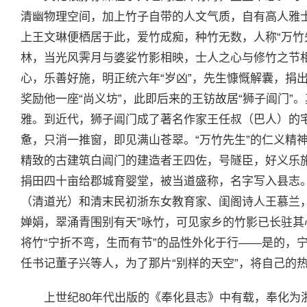
清幽物理空间，加上竹子自带的人文气质，自有高人雅
上王文琳便栖居于此，爱竹成痴，种竹无数，人称“万竹
林，当光风霁月与婆娑竹影相映，士人之心与修竹之节
心，乐善好施，明正统六年“岁凶”，先生慷慨解囊，捐出
奖励他一座“尚义坊”，此即后来的王钫故居“狮子阊门”
雅。到近代，狮子阊门成了著名作家王任叔（巴人）的
惫，只消一推窗，即见满山苍翠。“万竹先生”的仁义精
精致的古建筑白阊门的建造者王四佐，号隧臣，好义乐
捐田四十亩给郡城育婴堂，被当道盛称，名字写入县志
（清道光）和清末民初浙东女教育家、闺阁诗人王慕兰
婵娟，翠涌青围别有天”咏竹，可见家乡的竹影已长驻
将竹“宁折不弯，生而有节”的品性外化于行——是的，
任书记董子兴等人，为了那片“别样的天空”，将自己的
上世纪80年代出版的《奉化县志》中有载，奉化为