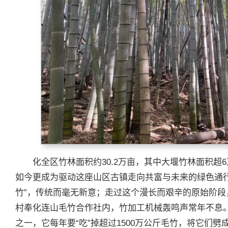
化全区竹林面积约30.2万亩，其中大堰竹林面积超
如今更成为驱动这座山区古镇走向共富与未来的绿色通行
竹”，传统而毫无新意；走过这个漫长而艰辛的原始阶
村奉化连山毛竹合作社内，竹加工机械轰鸣声常年不息
之一，它每年要“吃”掉超过1500万公斤毛竹，将它们