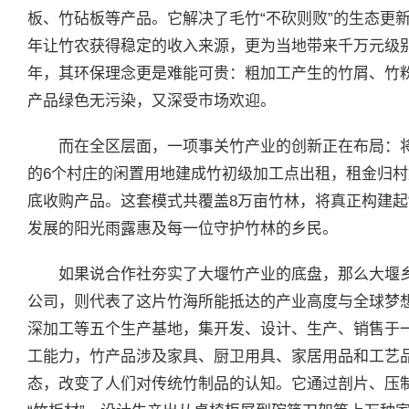
板、竹砧板等产品。它解决了毛竹“不砍则败”的生态更
年让竹农获得稳定的收入来源，更为当地带来千万元级别
年，其环保理念更是难能可贵：粗加工产生的竹屑、竹
产品绿色无污染，又深受市场欢迎。
而在全区层面，一项事关竹产业的创新正在布局：
的6个村庄的闲置用地建成竹初级加工点出租，租金归
底收购产品。这套模式共覆盖8万亩竹林，将真正构建起“
发展的阳光雨露惠及每一位守护竹林的乡民。
如果说合作社夯实了大堰竹产业的底盘，那么大堰
公司，则代表了这片竹海所能抵达的产业高度与全球梦
深加工等五个生产基地，集开发、设计、生产、销售于一
工能力，竹产品涉及家具、厨卫用具、家居用品和工艺
态，改变了人们对传统竹制品的认知。它通过剖片、压