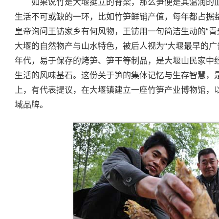
如果说竹是大堰挺立的脊梁，那么笋便是其温润的
生活不可或缺的一环，比如竹笋鲜销产值，每年都占据
皇帝询问王钫家乡有何风物，王钫用一句简洁生动的“青
大堰的自然物产与山水特色，被后人视为“大堰最早的广
年代，易于保存的烤笋、笋干等制品，是大堰山民家中经
生活的风味基石。这份关于笋的集体记忆与生存智慧，是
上，有代表提议，在大堰镇建立一座竹笋产业博物馆，
域品牌。