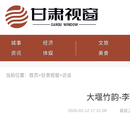
城事
经济
文旅
资讯
体娱
美食
当前位置：首页>
甘肃视窗
>
访谈
大堰竹韵-
2026-02-12 17:31:08
晨报