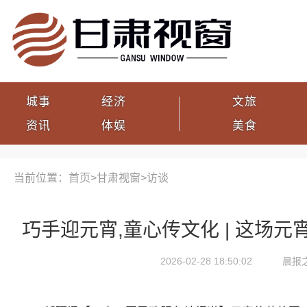
城事
经济
文旅
资讯
体娱
美食
当前位置：首页>
甘肃视窗
>
访谈
巧手迎元宵,童心传文化 | 这场元宵
2026-02-28 18:50:02
晨报