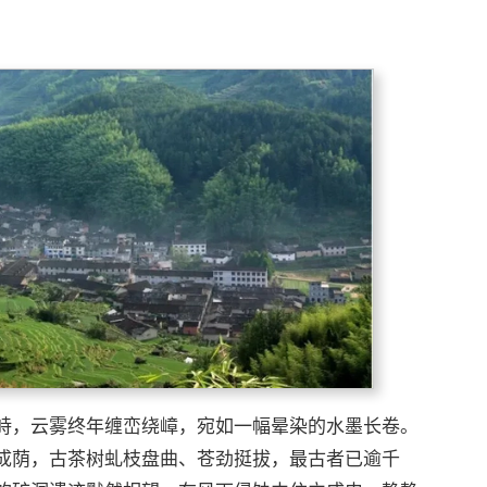
峙，云雾终年缠峦绕嶂，宛如一幅晕染的水墨长卷。
成荫，古茶树虬枝盘曲、苍劲挺拔，最古者已逾千