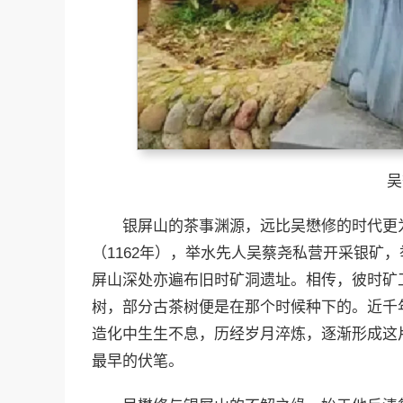
吴
银屏山的茶事渊源，远比吴懋修的时代更
（1162年），举水先人吴蔡尧私营开采银矿
屏山深处亦遍布旧时矿洞遗址。相传，彼时矿
树，部分古茶树便是在那个时候种下的。近千
造化中生生不息，历经岁月淬炼，逐渐形成这
最早的伏笔。