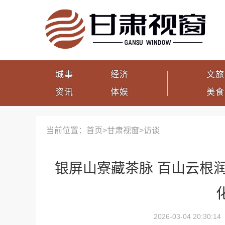
城事
经济
文旅
资讯
体娱
美食
当前位置：首页>
甘肃视窗
>
访谈
银屏山寮藏茶脉 百山云根润
2026-03-04 20:30:14