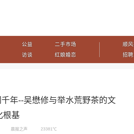
公益
二手市场
顺风
访谈
红娘婚恋
招聘
千年--吴懋修与举水荒野茶的文
化根基
晨报之声
23381℃