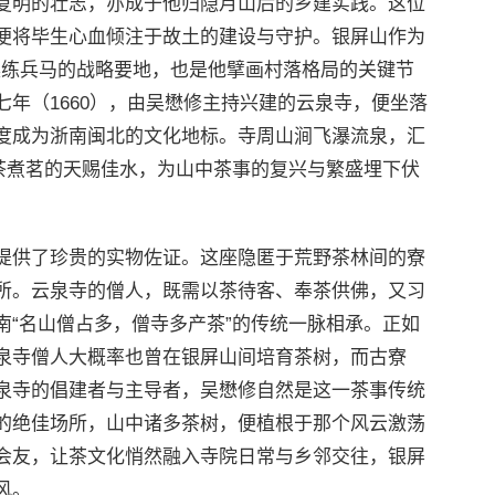
复明的壮志，亦成于他归隐月山后的乡建实践。这位
便将毕生心血倾注于故土的建设与守护。银屏山作为
他操练兵马的战略要地，也是他擘画村落格局的关键节
年（1660），由吴懋修主持兴建的云泉寺，便坐落
度成为浙南闽北的文化地标。寺周山涧飞瀑流泉，汇
烹茶煮茗的天赐佳水，为山中茶事的复兴与繁盛埋下伏
提供了珍贵的实物佐证。这座隐匿于荒野茶林间的寮
所。云泉寺的僧人，既需以茶待客、奉茶供佛，又习
南“名山僧占多，僧寺多产茶”的传统一脉相承。正如
泉寺僧人大概率也曾在银屏山间培育茶树，而古寮
泉寺的倡建者与主导者，吴懋修自然是这一茶事传统
的绝佳场所，山中诸多茶树，便植根于那个风云激荡
会友，让茶文化悄然融入寺院日常与乡邻交往，银屏
风。