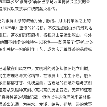
15年举水乡“银屏茶”斩获巴拿马万国博览会金奖的荣
是宋代以来茶事传统的薪火相传。
，更为银屏山茶的流通打通了脉络。月山村举溪之上的
1625年）重修的如龙桥，不仅是点缀山水的景观地
枢纽。茶农们踏着廊桥，将银屏山茶运出深山，与外
绝而不封闭”的独特生长环境——既保留了“野者上”的
炼出独树一帜的制作工艺，成为庆元荒野茶的品质标
已消散在山风之中，文明塔的残躯却依旧屹立山巅，
的生态理念与文化精神，在银屏山间生生不息，融入
依旧郁郁苍苍、虬枝盘曲，古寮址的石墩断墙与茶树
证着从采银种茶到护茶兴茶的历史变迁，无声印证着
虽无直接种茶的明确记载，但他以生态治理筑牢茶林根
通茶事流通，为举水、龙溪、岭头、荷地一带的荒野