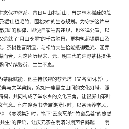
生态保护体系。昔日月山村后山，曾是林木稀疏的荒
月形后山植毛竹、围松树”的生态规划。为守护这片来
牛散规”的铁律，即便自家牲畜违规，也依律处置，以
仅造就了“月山晚翠”的千古胜景，更构筑起银屏山及
气候。茶树性喜阴湿，与松竹共生恰能抵御强光、涵养
谋而合，为这片历经宋、元、明三代的荒野茶林提供
野间持续繁衍、生生不息。
为茶脉赋能。他主持修建的荐元塔（又名文明塔），
学经典与文学典籍，宛如一座矗立山间的文化灯塔，照
简祠，共同构成了举水乡的文化三角，让银屏山茶叶
文气息。他在逢源书院课徒授业时，以茶涵养学风，
》《寒溪集》时，笔下“云泉烹茶”“竹窗品茗”的悠然
文共生”的传统，让庆元茶在明清时期声名鹊起——明