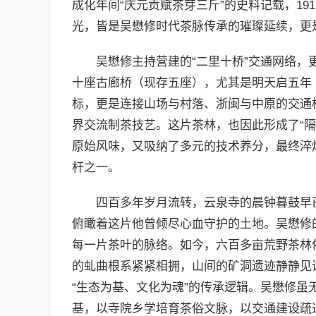
成化年间“庆元贡赋茶芽三斤”的史料记载，19
光，皆是吴懋修时代茶脉传承的璀璨延续，更
吴懋修主持营建的“二里十桥”交通网络
十座古廊桥（现存五座），尤其是明天启五年（
标，更是连接山场与村落、浙闽与中原的交通
界交流制茶技艺。这片茶林，也因此形成了“隔
原始风味，又吸纳了多元的技术养分，最终淬
杆之一。
四百多年岁月流转，云泉寺的晨钟暮鼓早
俯瞰着这片他曾倾尽心血守护的土地。吴懋修
每一片茶叶的脉络。如今，六百多亩荒野茶林
的虬曲根系紧紧相拥，山间的矿洞遗迹静静见
“生态为基、文化为魂”的传承逻辑。吴懋修
基，以寺院乡学培育茶俗文脉，以交通建设疏