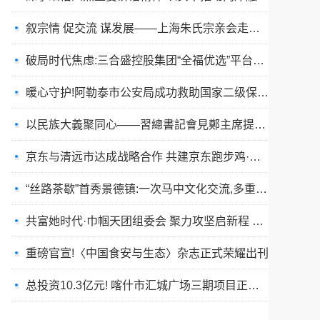
叙宗情 促交流 谋发展——上海朱氏宗亲会走进上海晨烨家具有限公司
破局时代焦虑:三合盛控股集团“全福优选”平台正式启航
暖心守护!阿勒泰市公安局成功救助国家二级保护动物黑鸢
以民族大義聚同心——習總書記會見鄭主席提出兩岸關系四點重要意見
京东与清远市达成战略合作 共建京东跑步鸡·清远鸡标准体系
“丝路茶歇”首秀景德镇:一次马中文化交流,多重收获与回响
共富她时代·巾帼天团组委会 聚力攻坚启新程 星火燎原耀全国
重磅官宣!〈中国食安与生态〉杂志正式荣耀出刊
总投资10.3亿元! 喀什市汇城广场三期项目正式开工
“丝路茶歇”架起友谊桥:马耳他马尔萨斯卡拉市友城代表团访问景德镇