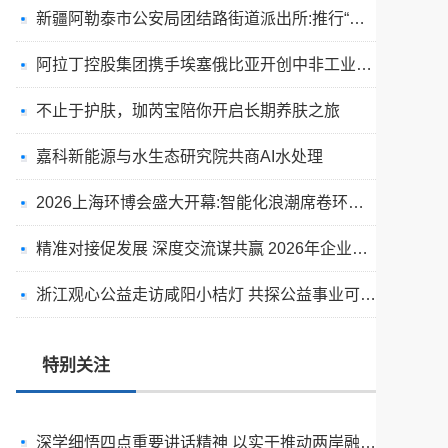
新疆阿勒泰市公安局团结路街道派出所:推行“五步”工作法 打造新时代“枫”景线
阿拉丁控股集团携手埃塞俄比亚开创中非工业农业合作新篇章
不止于护肤，珈芮宝陪你开启长期养肤之旅
嘉科新能源与水生态研究院共商AI水处理
2026上海环博会盛大开幕:智能化浪潮席卷环保产业
精准对接促发展 深度交流谋共赢 2026年企业投融资交流活动第二期圆满举行
出圈·出山·出海的福临瑶浴
浙江观心公益走访咸阳小桔灯 共探公益事业可持续发展新路径
天空实业与香港理工大学筹建载人通航飞机研究院
绿动珠城 向淮而生 ——安徽淮海园林绿化工程有限公司发展纪实
特别关注
深学细悟四点重要讲话精神 以实干推动两岸融合发展