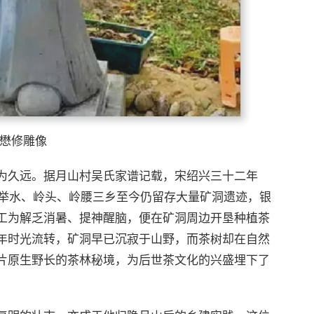
懋修雕像
为久远。据月山村吴氏家谱记载，宋绍兴三十二年
，举水、岭头、岭腰三乡至今仍留存大量矿洞遗迹，银
工为解乏消暑、提神醒脑，便在矿洞周边开垦种植茶
年时光流转，矿洞早已沉寂于山野，而茶树却在自然
片原生野长的茶林秘境，为后世茶文化的兴盛埋下了