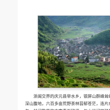
浙闽交界的庆元县举水乡，银屏山群峰耸
深山腹地，六百多亩荒野茶林蓊郁苍茫，连片