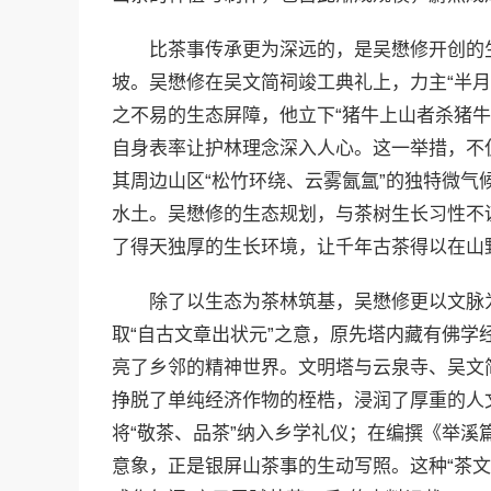
比茶事传承更为深远的，是吴懋修开创的
坡。吴懋修在吴文简祠竣工典礼上，力主“半
之不易的生态屏障，他立下“猪牛上山者杀猪
自身表率让护林理念深入人心。这一举措，不
其周边山区“松竹环绕、云雾氤氲”的独特微
水土。吴懋修的生态规划，与茶树生长习性不
了得天独厚的生长环境，让千年古茶得以在山
除了以生态为茶林筑基，吴懋修更以文脉
取“自古文章出状元”之意，原先塔内藏有佛
亮了乡邻的精神世界。文明塔与云泉寺、吴文
挣脱了单纯经济作物的桎梏，浸润了厚重的人
将“敬茶、品茶”纳入乡学礼仪；在编撰《举溪篇
意象，正是银屏山茶事的生动写照。这种“茶