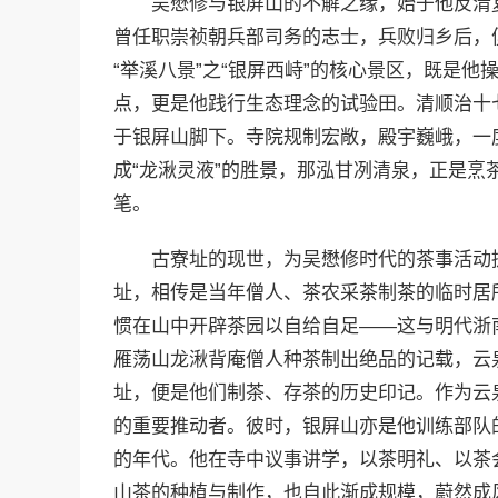
吴懋修与银屏山的不解之缘，始于他反清
曾任职崇祯朝兵部司务的志士，兵败归乡后，
“举溪八景”之“银屏西峙”的核心景区，既是
点，更是他践行生态理念的试验田。清顺治十七
于银屏山脚下。寺院规制宏敞，殿宇巍峨，一
成“龙湫灵液”的胜景，那泓甘冽清泉，正是
笔。
古寮址的现世，为吴懋修时代的茶事活动
址，相传是当年僧人、茶农采茶制茶的临时居
惯在山中开辟茶园以自给自足——这与明代浙
雁荡山龙湫背庵僧人种茶制出绝品的记载，云
址，便是他们制茶、存茶的历史印记。作为云
的重要推动者。彼时，银屏山亦是他训练部队
的年代。他在寺中议事讲学，以茶明礼、以茶
山茶的种植与制作，也自此渐成规模，蔚然成