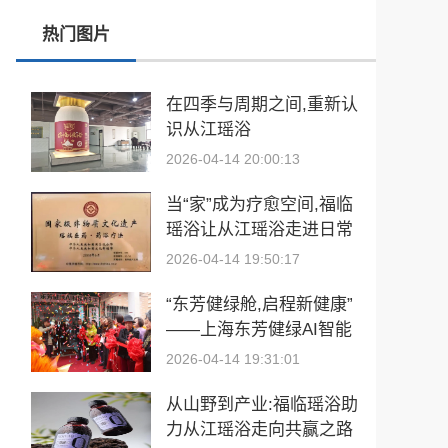
春训砺警展风采 比武竞技淬精兵—阿勒泰市公安局举行春训队列会操比武活动
热门图片
张雪峰事件和慢病逆转抗衰运动健康
玉中有大千——中国工艺美术大师袁嘉骐和他的琢玉人生
在四季与周期之间,重新认
识从江瑶浴
​2026亚洲夫人国际大赛发布会在浙江建德成功举行
2026-04-14 20:00:13
乡情聚势筑生态 AI创富启新程|老乡驿站3·29创业峰会圆满落幕
当“家”成为疗愈空间,福临
從“建國方略”到“十五五”的偉大跨越 獻給孫中山誕辰160周年暨鄭麗文訪陸
瑶浴让从江瑶浴走进日常
生活
2026-04-14 19:50:17
“东芳健绿舱,启程新健康”
——上海东芳健绿AI智能
养身舱品牌发布会圆满成
2026-04-14 19:31:01
功
从山野到产业:福临瑶浴助
力从江瑶浴走向共赢之路