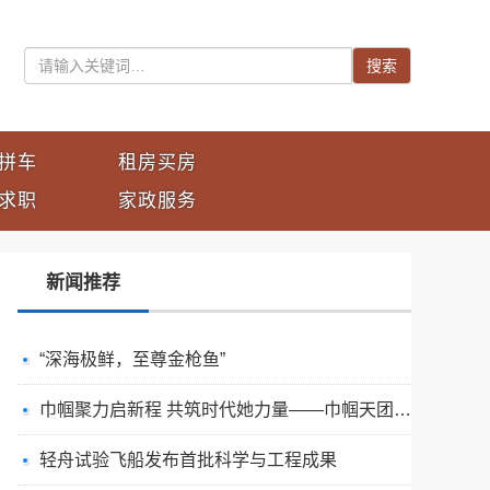
搜索
拼车
租房买房
求职
家政服务
新闻推荐
“深海极鲜，至尊金枪鱼”
巾帼聚力启新程 共筑时代她力量——巾帼天团第四次组委会筹备会圆满举办
轻舟试验飞船发布首批科学与工程成果