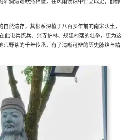
的矿洞遗迹默然相望，在风雨侵蚀中伫立成史，静静
的自然遗存。其根系深植于八百多年前的南宋沃土，
4）在此屯兵练兵、兴寺护林、规建村落的壮举，更为这
地荒野茶的千年传承，有了清晰可辨的历史脉络与精