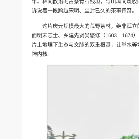
年。林间散落的古寮青石残垣，与山坳间斑驳
诉说着一段跨越宋明、尘封已久的茶事传奇。
这片庆元规模最大的荒野茶林，绝非孤立
而明末志士、乡建先贤吴懋修（1603—167
片土地埋下生态与文脉的双重根基，让举水等
神内核。